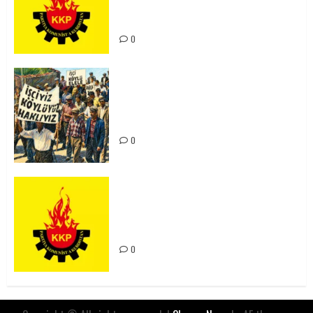
Kürdistan’ın Geleceği ve
Mücadele Hattımız
0
15-16 Haziran İşçi Direnişi’nin 56.
Yılında: Yeni Direnişler
Kaçınılmazdır!
0
Rahmi Koç’un Sözleri Bir Gaf
Değil, Sömürgeci Zihniyetin
İfadesidir
0