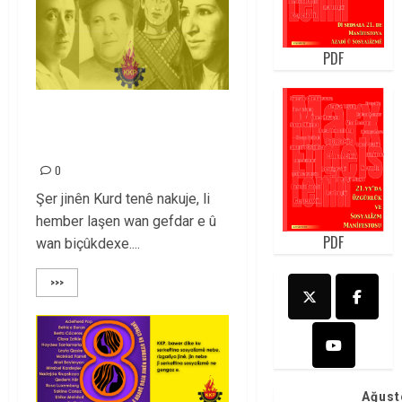
PDF
Bijîn afirandêrên 8 ê
ADARê!
0
Şer jinên Kurd tenê nakuje, li
hember laşen wan gefdar e û
PDF
wan biçûkdexe....
>>>
Ağust