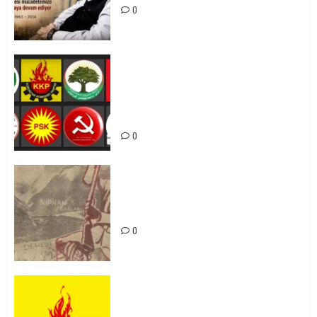
0
Foruma Çep a Kurdistanî: Em bang
li hemû hêzên Kurdistanî dikin ku
bi yekhelwestî rûbirûyî geşedanan
bibin
0
Zilan Katliamı’nı Unutmadık,
Unutturmayacağız!
0
KKP Parti Meclisi Sonuç Bildirisi:
Ortadoğu Yeniden Şekillenirken