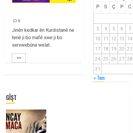
P
S
Ç
P
C
8ê ADARÊ PÎROZ BE!
0
3
4
5
6
7
Jinên kedkar ên Kurdistanê ne
tenê ji bo mafê xwe ji bo
10
11
12
13
14
serxwebûna welat...
17
18
19
20
21
>>>
24
25
26
27
28
31
« Tem
GÎŞT
Tuncay Atmaca Yoldaşın Anısı
Mücadelemizde Yaşıyor