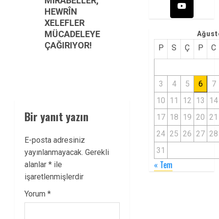
MİRABELLER,
post:
HEWRÎN
XELEFLER
MÜCADELEYE
Ağust
ÇAĞIRIYOR!
P
S
Ç
P
C
3
4
5
6
7
10
11
12
13
14
Bir yanıt yazın
17
18
19
20
21
24
25
26
27
28
E-posta adresiniz
31
yayınlanmayacak.
Gerekli
« Tem
alanlar
*
ile
işaretlenmişlerdir
Yorum
*