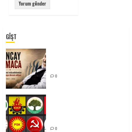
GÎŞT
Tuncay Atmaca Yoldaşın Anısı
Mücadelemizde Yaşıyor
0
Foruma Çep a Kurdistanî: Em bang
li hemû hêzên Kurdistanî dikin ku
bi yekhelwestî rûbirûyî geşedanan
bibin
0