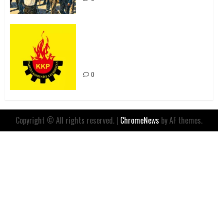
Rahmi Koç’un Sözleri Bir Gaf
Değil, Sömürgeci Zihniyetin
İfadesidir
0
Copyright © All rights reserved.
|
ChromeNews
by AF themes.