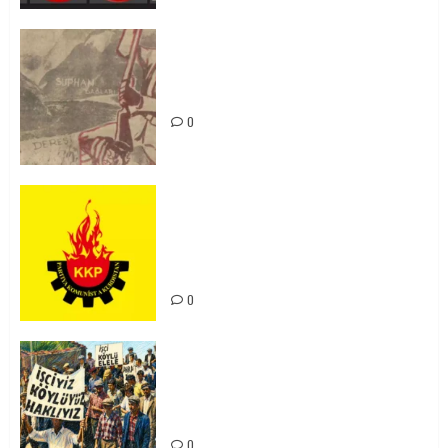
Zilan Katliamı’nı Unutmadık,
Unutturmayacağız!
0
KKP Parti Meclisi Sonuç Bildirisi:
Ortadoğu Yeniden Şekillenirken
Kürdistan’ın Geleceği ve
Mücadele Hattımız
0
15-16 Haziran İşçi Direnişi’nin 56.
Yılında: Yeni Direnişler
Kaçınılmazdır!
0