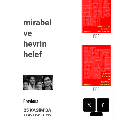
mirabel
ve
PDF
hevrin
helef
PDF
Post
Previous
navigation
Previous
25 KASIM’DA