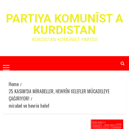
Skip
to
PARTIYA KOMUNÎST A
content
KURDISTAN
KÜRDİSTAN KOMÜNİST PARTİSİ
Primary
Menu
Home
25 KASIM’DA MİRABELLER, HEWRÎN XELEFLER MÜCADELEYE
ÇAĞIRIYOR!
mirabel ve hevrin helef