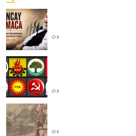
Tuncay Atmaca Yoldaşın Anısı
Mücadelemizde Yaşıyor
0
Foruma Çep a Kurdistanî: Em bang
li hemû hêzên Kurdistanî dikin ku
bi yekhelwestî rûbirûyî geşedanan
bibin
0
Zilan Katliamı’nı Unutmadık,
Unutturmayacağız!
0