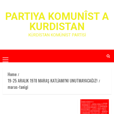
Skip
to
PARTIYA KOMUNÎST A
content
KURDISTAN
KÜRDİSTAN KOMÜNİST PARTİSİ
Primary
Menu
Home
19-25 ARALIK 1978 MARAŞ KATLİAMI’NI UNUTMAYACAĞIZ!
maras-tanigi