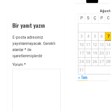
Ağust
P
S
Ç
P
C
Bir yanıt yazın
3
4
5
6
7
E-posta adresiniz
yayınlanmayacak.
Gerekli
10
11
12
13
14
alanlar
*
ile
17
18
19
20
21
işaretlenmişlerdir
24
25
26
27
28
Yorum
*
31
« Tem