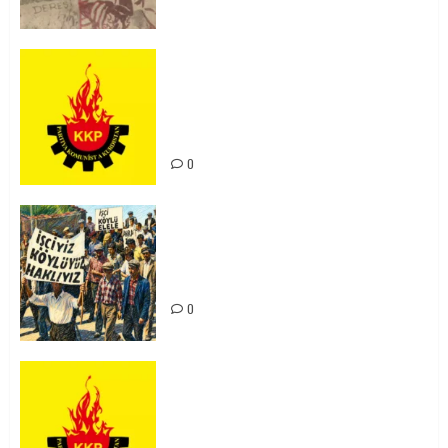
KKP Parti Meclisi Sonuç Bildirisi:
Ortadoğu Yeniden Şekillenirken
Kürdistan’ın Geleceği ve
Mücadele Hattımız
0
15-16 Haziran İşçi Direnişi’nin 56.
Yılında: Yeni Direnişler
Kaçınılmazdır!
0
Rahmi Koç’un Sözleri Bir Gaf
Değil, Sömürgeci Zihniyetin
İfadesidir