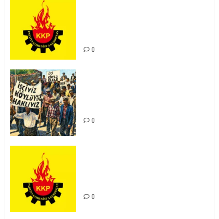
KKP Parti Meclisi Sonuç Bildirisi:
Ortadoğu Yeniden Şekillenirken
Kürdistan’ın Geleceği ve
Mücadele Hattımız
0
15-16 Haziran İşçi Direnişi’nin 56.
Yılında: Yeni Direnişler
Kaçınılmazdır!
0
Rahmi Koç’un Sözleri Bir Gaf
Değil, Sömürgeci Zihniyetin
İfadesidir
0