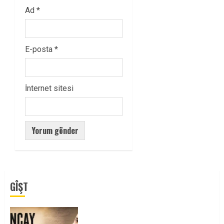
Ad
*
E-posta
*
İnternet sitesi
GÎŞT