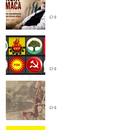
Tuncay Atmaca Yoldaşın Anısı
Mücadelemizde Yaşıyor
0
Foruma Çep a Kurdistanî: Em bang
li hemû hêzên Kurdistanî dikin ku
bi yekhelwestî rûbirûyî geşedanan
bibin
0
Zilan Katliamı’nı Unutmadık,
Unutturmayacağız!
0