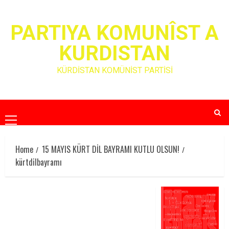
Skip
to
PARTIYA KOMUNÎST A
content
KURDISTAN
KÜRDİSTAN KOMÜNİST PARTİSİ
Primary
Menu
Home
15 MAYIS KÜRT DİL BAYRAMI KUTLU OLSUN!
kürtdilbayramı