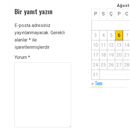
Ağust
Bir yanıt yazın
P
S
Ç
P
C
E-posta adresiniz
yayınlanmayacak.
Gerekli
3
4
5
6
7
alanlar
*
ile
10
11
12
13
14
işaretlenmişlerdir
17
18
19
20
21
Yorum
*
24
25
26
27
28
31
« Tem