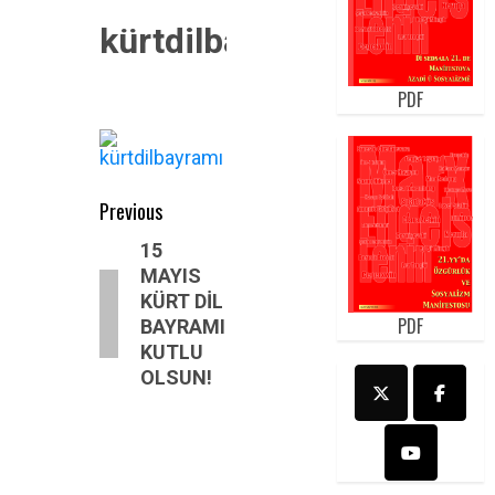
kürtdilbayramı
PDF
Post
Previous
navigation
Previous
15
MAYIS
post:
KÜRT DİL
PDF
BAYRAMI
KUTLU
OLSUN!