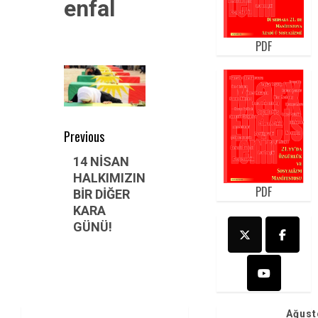
enfal
PDF
Post
Previous
navigation
Previous
14 NİSAN
HALKIMIZIN
post:
PDF
BİR DİĞER
KARA
GÜNÜ!
Ağust