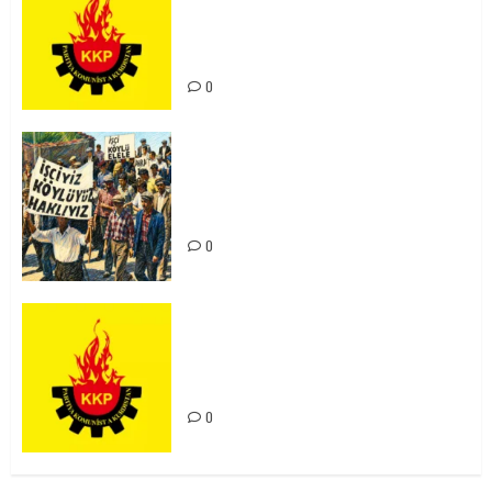
Ortadoğu Yeniden Şekillenirken
Kürdistan’ın Geleceği ve
Mücadele Hattımız
0
15-16 Haziran İşçi Direnişi’nin 56.
Yılında: Yeni Direnişler
Kaçınılmazdır!
0
Rahmi Koç’un Sözleri Bir Gaf
Değil, Sömürgeci Zihniyetin
İfadesidir
0