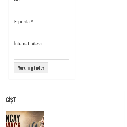
E-posta
*
İnternet sitesi
GÎŞT
Tuncay Atmaca Yoldaşın Anısı