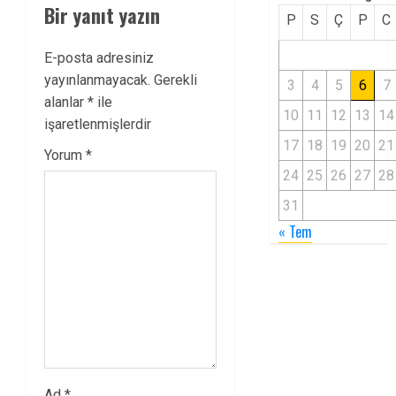
Bir yanıt yazın
P
S
Ç
P
C
E-posta adresiniz
yayınlanmayacak.
Gerekli
3
4
5
6
7
alanlar
*
ile
10
11
12
13
14
işaretlenmişlerdir
17
18
19
20
21
Yorum
*
24
25
26
27
28
31
« Tem
Ad
*