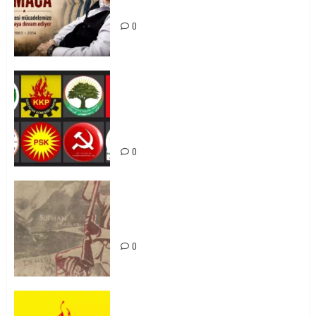
Mücadelemizde Yaşıyor
0
Foruma Çep a Kurdistanî: Em bang
li hemû hêzên Kurdistanî dikin ku
bi yekhelwestî rûbirûyî geşedanan
bibin
0
Zilan Katliamı’nı Unutmadık,
Unutturmayacağız!
0
KKP Parti Meclisi Sonuç Bildirisi: