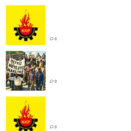
KKP Parti Meclisi Sonuç Bildirisi:
Ortadoğu Yeniden Şekillenirken
Kürdistan’ın Geleceği ve
Mücadele Hattımız
0
15-16 Haziran İşçi Direnişi’nin 56.
Yılında: Yeni Direnişler
Kaçınılmazdır!
0
Rahmi Koç’un Sözleri Bir Gaf
Değil, Sömürgeci Zihniyetin
İfadesidir
0