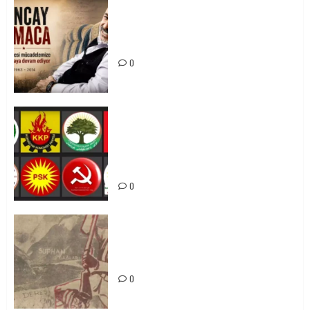
Tuncay Atmaca Yoldaşın Anısı
Mücadelemizde Yaşıyor
0
Foruma Çep a Kurdistanî: Em bang
li hemû hêzên Kurdistanî dikin ku
bi yekhelwestî rûbirûyî geşedanan
bibin
0
Zilan Katliamı’nı Unutmadık,
Unutturmayacağız!
0