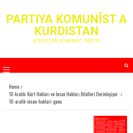
Skip
to
PARTIYA KOMUNÎST A
content
KURDISTAN
KÜRDİSTAN KOMÜNİST PARTİSİ
Primary
Menu
Home
10 Aralık: Kürt Hakları ve İnsan Hakları İhlalleri Derinleşiyor
10-aralik-insan-haklari-gunu