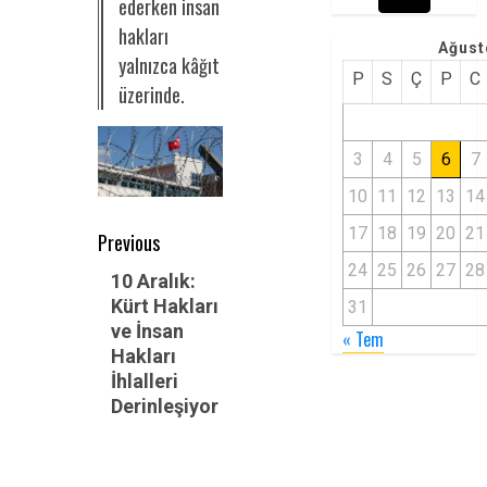
ederken insan
hakları
Ağust
yalnızca kâğıt
P
S
Ç
P
C
üzerinde.
3
4
5
6
7
10
11
12
13
14
Post
17
18
19
20
21
Previous
24
25
26
27
28
navigation
Previous
10 Aralık:
Kürt Hakları
31
post:
ve İnsan
« Tem
Hakları
İhlalleri
Derinleşiyor