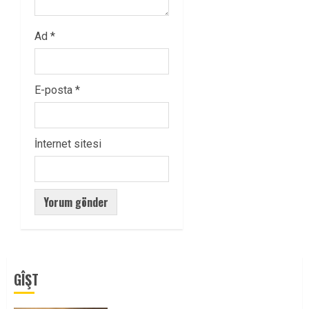
Ad
*
E-posta
*
İnternet sitesi
GÎŞT