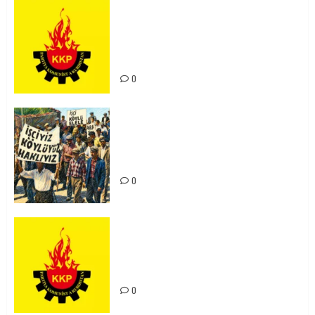
KKP Parti Meclisi Sonuç Bildirisi:
Ortadoğu Yeniden Şekillenirken
Kürdistan’ın Geleceği ve
Mücadele Hattımız
0
15-16 Haziran İşçi Direnişi’nin 56.
Yılında: Yeni Direnişler
Kaçınılmazdır!
0
Rahmi Koç’un Sözleri Bir Gaf
Değil, Sömürgeci Zihniyetin
İfadesidir
0