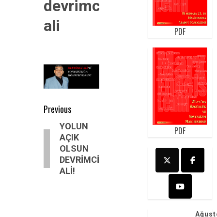
devrimci
ali
PDF
Post
Previous
navigation
Previous
YOLUN
PDF
AÇIK
post:
OLSUN
DEVRİMCİ
ALİ!
Ağust