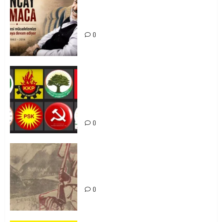
Tuncay Atmaca Yoldaşın Anısı
Mücadelemizde Yaşıyor
0
Foruma Çep a Kurdistanî: Em bang
li hemû hêzên Kurdistanî dikin ku
bi yekhelwestî rûbirûyî geşedanan
bibin
0
Zilan Katliamı’nı Unutmadık,
Unutturmayacağız!
0