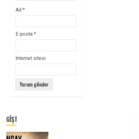
Ad
*
E-posta
*
İnternet sitesi
GÎŞT