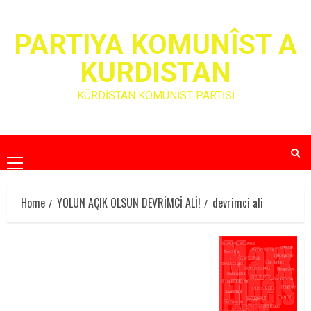
Skip
to
PARTIYA KOMUNÎST A
content
KURDISTAN
KÜRDİSTAN KOMÜNİST PARTİSİ
Primary
Menu
Home
YOLUN AÇIK OLSUN DEVRİMCİ ALİ!
devrimci ali