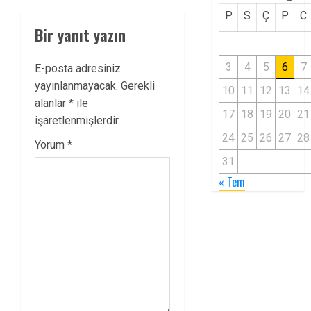
P
S
Ç
P
C
Bir yanıt yazın
3
4
5
6
7
E-posta adresiniz
yayınlanmayacak.
Gerekli
10
11
12
13
14
alanlar
*
ile
17
18
19
20
21
işaretlenmişlerdir
24
25
26
27
28
Yorum
*
31
« Tem