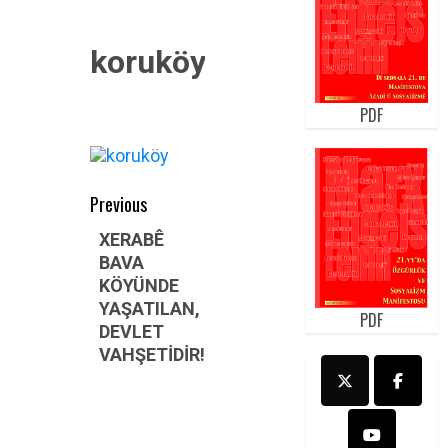
koruköy
PDF
Post
Previous
navigation
Previous
XERABÊ
BAVA
post:
KÖYÜNDE
YAŞATILAN,
PDF
DEVLET
VAHŞETİDİR!