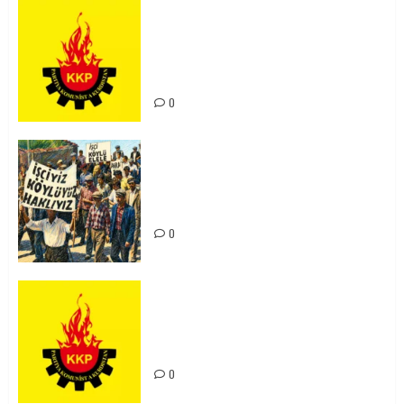
KKP Parti Meclisi Sonuç Bildirisi:
Ortadoğu Yeniden Şekillenirken
Kürdistan’ın Geleceği ve
Mücadele Hattımız
0
15-16 Haziran İşçi Direnişi’nin 56.
Yılında: Yeni Direnişler
Kaçınılmazdır!
0
Rahmi Koç’un Sözleri Bir Gaf
Değil, Sömürgeci Zihniyetin
İfadesidir
0