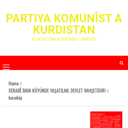
Skip
to
PARTIYA KOMUNÎST A
content
KURDISTAN
KÜRDİSTAN KOMÜNİST PARTİSİ
Primary
Menu
Home
XERABÊ BAVA KÖYÜNDE YAŞATILAN, DEVLET VAHŞETİDİR!
koruköy