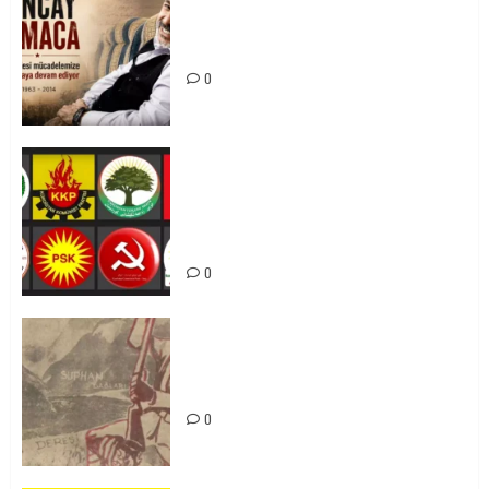
Tuncay Atmaca Yoldaşın Anısı
Mücadelemizde Yaşıyor
0
Foruma Çep a Kurdistanî: Em bang
li hemû hêzên Kurdistanî dikin ku
bi yekhelwestî rûbirûyî geşedanan
bibin
0
Zilan Katliamı’nı Unutmadık,
Unutturmayacağız!
0