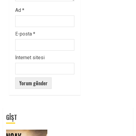
Ad
*
E-posta
*
İnternet sitesi
GÎŞT