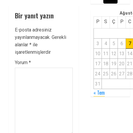
Bir yanıt yazın
Ağust
P
S
Ç
P
C
E-posta adresiniz
yayınlanmayacak.
Gerekli
3
4
5
6
7
alanlar
*
ile
işaretlenmişlerdir
10
11
12
13
14
Yorum
*
17
18
19
20
21
24
25
26
27
28
31
« Tem