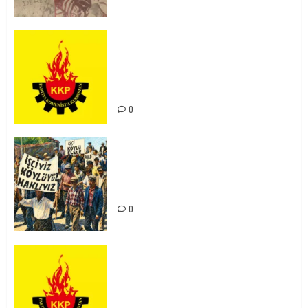
KKP Parti Meclisi Sonuç Bildirisi:
Ortadoğu Yeniden Şekillenirken
Kürdistan’ın Geleceği ve
Mücadele Hattımız
0
15-16 Haziran İşçi Direnişi’nin 56.
Yılında: Yeni Direnişler
Kaçınılmazdır!
0
Rahmi Koç’un Sözleri Bir Gaf
Değil, Sömürgeci Zihniyetin
İfadesidir