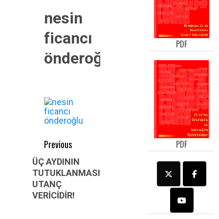
nesin
ficancı
PDF
önderoğlu
Post
Previous
PDF
navigation
Previous
ÜÇ AYDININ
TUTUKLANMASI
post:
UTANÇ
VERİCİDİR!