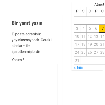
Ağust
P
S
Ç
P
C
Bir yanıt yazın
3
4
5
6
7
E-posta adresiniz
10
11
12
13
14
yayınlanmayacak.
Gerekli
17
18
19
20
21
alanlar
*
ile
işaretlenmişlerdir
24
25
26
27
28
Yorum
*
31
« Tem