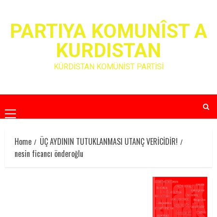
Skip
to
PARTIYA KOMUNÎST A
content
KURDISTAN
KÜRDİSTAN KOMÜNİST PARTİSİ
Primary
Menu
Home
ÜÇ AYDININ TUTUKLANMASI UTANÇ VERİCİDİR!
nesin ficancı önderoğlu