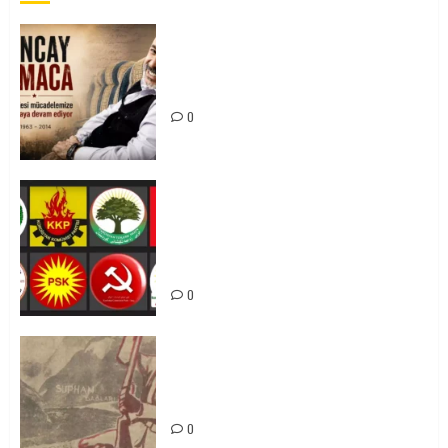
Tuncay Atmaca Yoldaşın Anısı
Mücadelemizde Yaşıyor
0
Foruma Çep a Kurdistanî: Em bang
li hemû hêzên Kurdistanî dikin ku
bi yekhelwestî rûbirûyî geşedanan
bibin
0
Zilan Katliamı’nı Unutmadık,
Unutturmayacağız!
0