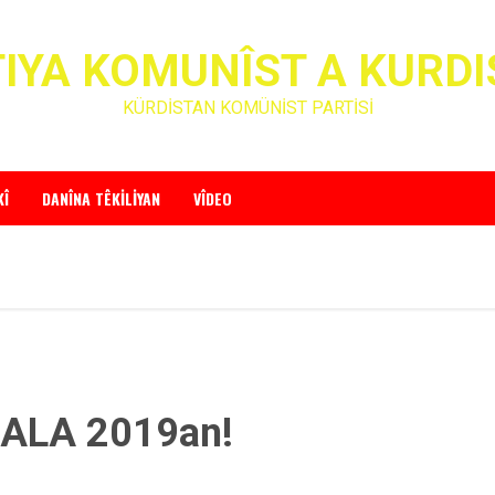
IYA KOMUNÎST A KURD
KÜRDİSTAN KOMÜNİST PARTİSİ
KÎ
DANÎNA TÊKILIYAN
VÎDEO
SALA 2019an!