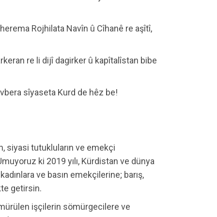
herema Rojhilata Navîn û Cîhanê re aşîtî,
keran re li dijî dagirker û kapîtalîstan bibe
avbera sîyaseta Kurd de hêz be!
in, siyasi tutukluların ve emekçi
 Umuyoruz ki 2019 yılı, Kürdistan ve dünya
 kadınlara ve basın emekçilerine; barış,
te getirsin.
ömürülen işçilerin sömürgecilere ve