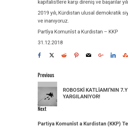
kapitalistlere karşı direniş ve başarılar yıl
2019 yılı, Kürdistan ulusal demokratik siya
ve inanıyoruz.
Partîya Komunîst a Kurdistan – KKP
31.12.2018
Post
Previous
navigation
Previous
ROBOSKİ KATLİAMI’NIN 7.
post:
YARGILANIYOR!
Next
Next
Partiya Komunîst a Kurdistan (KKP) T
post: