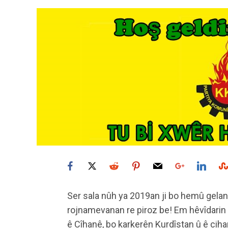
Ser sala nûh ya 2019an ji bo hemû gelan, 
rojnamevanan re piroz be! Em hêvîdarin
ê Cîhanê, bo karkerên Kurdîstan û ê ci