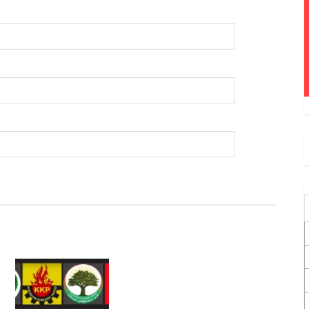
Foruma Çep a Kurdistanî: Em
bang li hemû hêzên Kurdistanî
dikin ku bi yekhelwestî