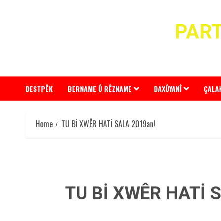
Skip
to
PART
content
DESTPÊK
BERNAME Û RÊZNAME
DAXÛYANÎ
ÇALA
Home
TU Bİ XWÊR HATİ SALA 2019an!
TU Bİ XWÊR HATİ 