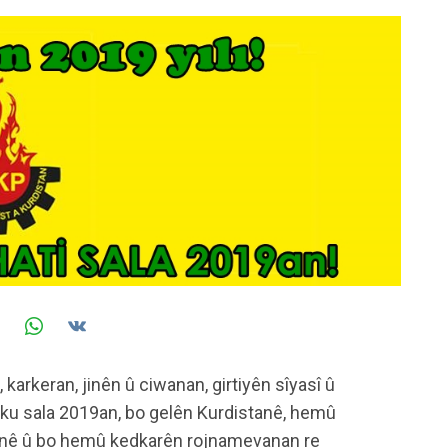
karkeran, jinên û ciwanan, girtiyên sîyasî û
 ku sala 2019an, bo gelên Kurdistanê, hemû
hanê û bo hemû kedkarên rojnamevanan re