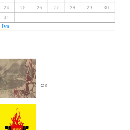
24
25
26
27
28
29
30
31
« Tem
Zilan Katliamı’nı Unutmadık,
Unutturmayacağız!
0
Rahmi Koç’un Sözleri Bir Gaf
Değil, Sömürgeci Zihniyetin
İfadesidir