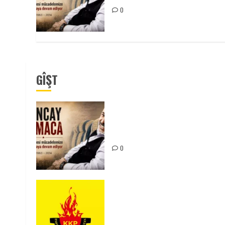
0
GÎŞT
Tuncay Atmaca Yoldaşın Anısı
Mücadelemizde Yaşıyor
0
KKP Parti Meclisi Sonuç
Bildirisi: Ortadoğu Yeniden
Şekillenirken Kürdistan’ın
Geleceği ve Mücadele Hattım