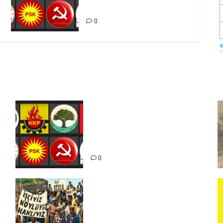
rûbirûyî geşedanan bibin
0
Foruma Çep a Kurdistanî: Em
bang li hemû hêzên Kurdistanî
dikin ku bi yekhelwestî rûbirûyî
geşedanan bibin
0
15-16 Haziran İşçi Direnişi’nin
56. Yılında: Yeni Direnişler
Kaçınılmazdır!
ız