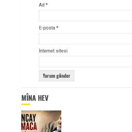
Ad
*
E-posta
*
İnternet sitesi
MÎNA HEV
Tuncay Atmaca Yoldaşın Anısı
Mücadelemizde Yaşıyor