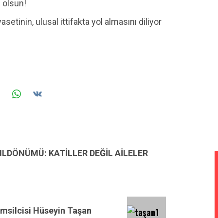
ı olsun!
setinin, ulusal ittifakta yol almasını diliyor
YILDÖNÜMÜ: KATİLLER DEĞİL AİLELER
emsilcisi Hüseyin Taşan