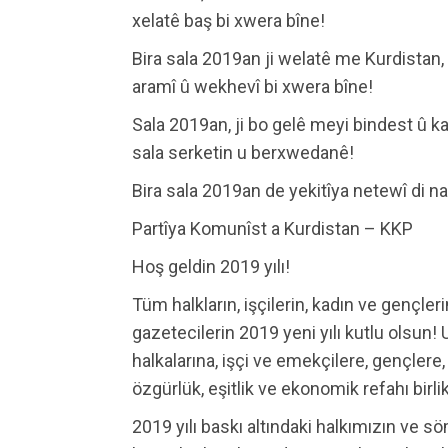
xelatê baş bi xwera bîne!
Bira sala 2019an ji welatê me Kurdistan, 
aramî û wekhevî bi xwera bîne!
Sala 2019an, ji bo gelê meyi bindest û kar
sala serketin u berxwedanê!
Bira sala 2019an de yekitîya netewî di n
Partîya Komunîst a Kurdistan – KKP
Hoş geldin 2019 yılı!
Tüm halkların, işçilerin, kadın ve gençler
gazetecilerin 2019 yeni yılı kutlu olsun!
halkalarına, işçi ve emekçilere, gençlere,
özgürlük, eşitlik ve ekonomik refahı birlik
2019 yılı baskı altındaki halkımızın ve s