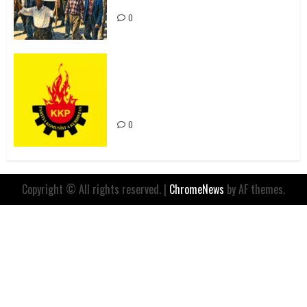
0
Rahmi Koç’un Sözleri Bir Gaf
Değil, Sömürgeci Zihniyetin
İfadesidir
0
Copyright © All rights reserved.
|
ChromeNews
by AF themes.