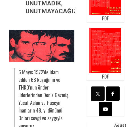
UNUTMADIK,
UNUTMAYACAĞIZ!
PDF
6 Mayıs 1972'de idam
PDF
edilen 68 kuşağının ve
THKO’nun önder
liderlerinden Deniz Gezmiş,
Yusuf Aslan ve Hüseyin
İnanların 48. yıldönümü.
Onları sevgi ve saygıyla
anıyoruz.
Ağust