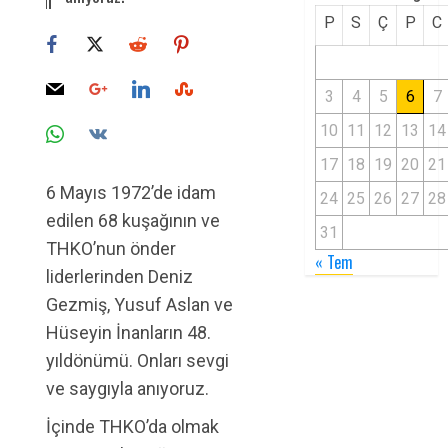
P
S
Ç
P
C
3
4
5
6
7
10
11
12
13
14
17
18
19
20
21
6 Mayıs 1972’de idam
24
25
26
27
28
edilen 68 kuşağının ve
31
THKO’nun önder
« Tem
liderlerinden Deniz
Gezmiş, Yusuf Aslan ve
Hüseyin İnanların 48.
yıldönümü. Onları sevgi
ve saygıyla anıyoruz.
İçinde THKO’da olmak