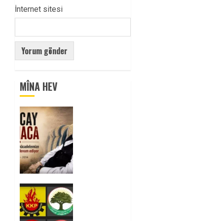
İnternet sitesi
MÎNA HEV
Tuncay
Atmaca
Yoldaşın
Anısı
Mücadelemizde
Yaşıyor
0
Foruma
Çep a
Kurdistanî: