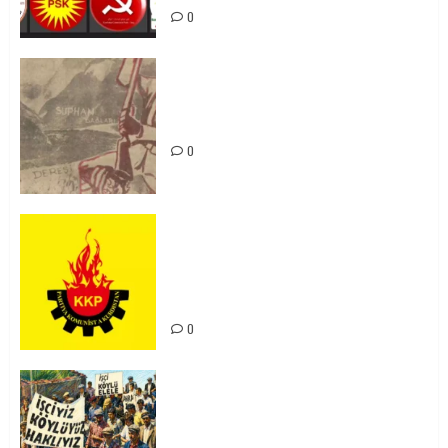
0
Zilan Katliamı’nı Unutmadık,
Unutturmayacağız!
0
KKP Parti Meclisi Sonuç Bildirisi:
Ortadoğu Yeniden Şekillenirken
Kürdistan’ın Geleceği ve
Mücadele Hattımız
0
15-16 Haziran İşçi Direnişi’nin 56.
Yılında: Yeni Direnişler
Kaçınılmazdır!