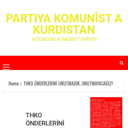
Skip
to
PARTIYA KOMUNÎST A
content
KURDISTAN
KÜRDİSTAN KOMÜNİST PARTİSİ
Primary
Menu
Home
THKO ÖNDERLERİNİ UNUTMADIK, UNUTMAYACAĞIZ!
THKO
ÖNDERLERİNİ