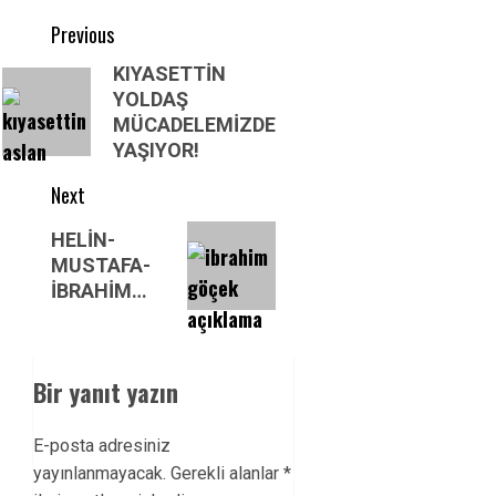
Post
Previous
navigation
Previous
KIYASETTİN
YOLDAŞ
post:
MÜCADELEMİZDE
YAŞIYOR!
Next
Next
HELİN-
post:
MUSTAFA-
İBRAHİM…
Bir yanıt yazın
E-posta adresiniz
yayınlanmayacak.
Gerekli alanlar
*