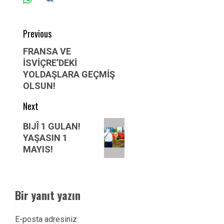
Post
Previous
navigation
Previous
FRANSA VE
İSVİÇRE’DEKİ
post:
YOLDAŞLARA GEÇMİŞ
OLSUN!
Next
Next
BIJÎ 1 GULAN!
post:
YAŞASIN 1
MAYIS!
Bir yanıt yazın
E-posta adresiniz