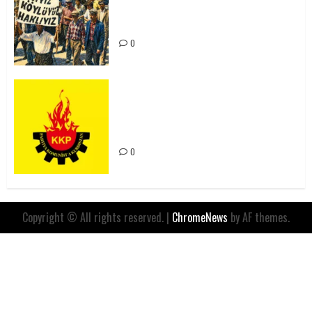
Yılında: Yeni Direnişler
Kaçınılmazdır!
0
Rahmi Koç’un Sözleri Bir Gaf
Değil, Sömürgeci Zihniyetin
İfadesidir
0
Copyright © All rights reserved.
|
ChromeNews
by AF themes.