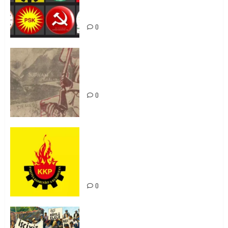
bi yekhelwestî rûbirûyî geşedanan
bibin
0
Zilan Katliamı’nı Unutmadık,
Unutturmayacağız!
0
KKP Parti Meclisi Sonuç Bildirisi:
Ortadoğu Yeniden Şekillenirken
Kürdistan’ın Geleceği ve
Mücadele Hattımız
0
15-16 Haziran İşçi Direnişi’nin 56.