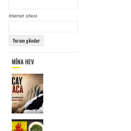
İnternet sitesi
MÎNA HEV
Tuncay
Atmaca
Yoldaşın
Anısı
Mücadelemizde
Yaşıyor
0
Foruma
Çep a