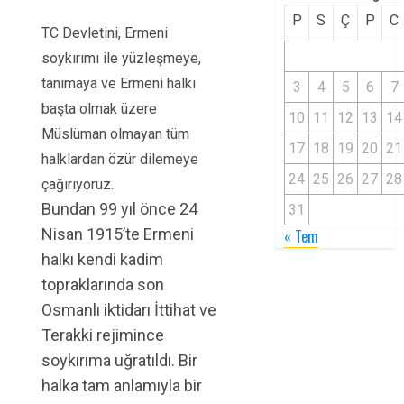
P
S
Ç
P
C
TC Devletini, Ermeni
soykırımı ile yüzleşmeye,
tanımaya ve Ermeni halkı
3
4
5
6
7
başta olmak üzere
10
11
12
13
14
Müslüman olmayan tüm
17
18
19
20
21
halklardan özür dilemeye
24
25
26
27
28
çağırıyoruz.
Bundan 99 yıl önce 24
31
Nisan 1915’te Ermeni
« Tem
halkı kendi kadim
topraklarında son
Osmanlı iktidarı İttihat ve
Terakki rejimince
soykırıma uğratıldı. Bir
halka tam anlamıyla bir