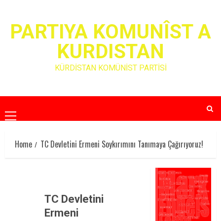
Skip
to
PARTIYA KOMUNÎST A
content
KURDISTAN
KÜRDİSTAN KOMÜNİST PARTİSİ
Primary
Menu
Home
TC Devletini Ermeni Soykırımını Tanımaya Çağırıyoruz!
TC Devletini
Ermeni