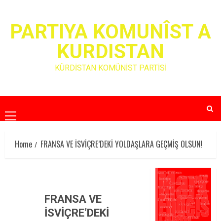
Skip
to
PARTIYA KOMUNÎST A
content
KURDISTAN
KÜRDİSTAN KOMÜNİST PARTİSİ
Primary
Menu
Home
FRANSA VE İSVİÇRE’DEKİ YOLDAŞLARA GEÇMİŞ OLSUN!
FRANSA VE
İSVİÇRE’DEKİ