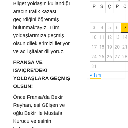
Bilget yoldaşın kullandığı
P
S
Ç
P
C
aracın trafik kazası
geçirdiğini öğrenmiş
bulunmaktayız.
Tüm
3
4
5
6
7
yoldaşlarımıza geçmiş
10
11
12
13
14
olsun dileklerimizi iletiyor
17
18
19
20
21
ve acil şifalar diliyoruz.
24
25
26
27
28
FRANSA VE
31
İSVİÇRE’DEKİ
« Tem
YOLDAŞLARA GEÇMİŞ
OLSUN!
Önce Fransa’da Bekir
Reyhan, eşi Gülşen ve
oğlu Bekir ile Mustafa
Kurucu ve eşinin