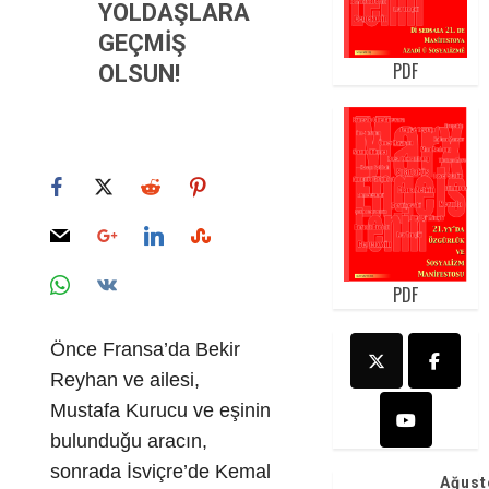
YOLDAŞLARA
GEÇMİŞ
PDF
OLSUN!
PDF
Önce Fransa’da Bekir
Reyhan ve ailesi,
Mustafa Kurucu ve eşinin
bulunduğu aracın,
sonrada
İsviçre’de Kemal
Ağust