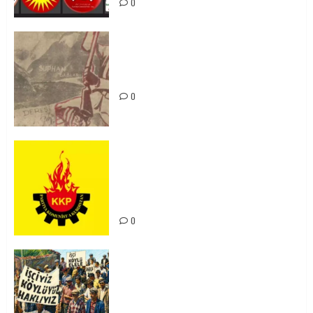
0
Zilan Katliamı’nı Unutmadık,
Unutturmayacağız!
0
KKP Parti Meclisi Sonuç Bildirisi:
Ortadoğu Yeniden Şekillenirken
Kürdistan’ın Geleceği ve
Mücadele Hattımız
0
15-16 Haziran İşçi Direnişi’nin 56.
Yılında: Yeni Direnişler
Kaçınılmazdır!