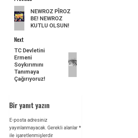
navigation
Previous
NEWROZ PÎROZ
post:
BE! NEWROZ
KUTLU OLSUN!
Next
Next
TC Devletini
Ermeni
post:
Soykırımını
Tanımaya
Çağırıyoruz!
Bir yanıt yazın
E-posta adresiniz
yayınlanmayacak.
Gerekli alanlar
*
ile işaretlenmişlerdir