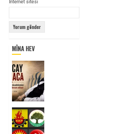
İnternet sitesi
MÎNA HEV
Tuncay
Atmaca
Yoldaşın
Anısı
Mücadelemizde
Yaşıyor
0
Foruma
Çep a
Kurdistanî:
Em bang