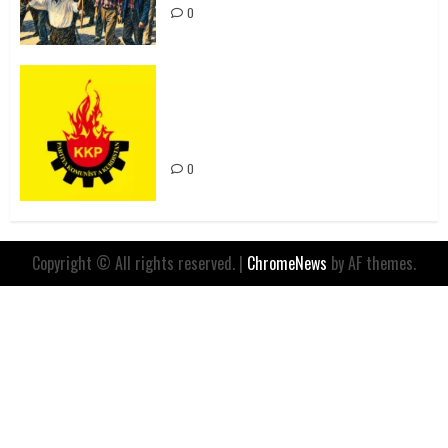
0
Rahmi Koç’un Sözleri Bir Gaf
Değil, Sömürgeci Zihniyetin
İfadesidir
0
Copyright © All rights reserved.
|
ChromeNews
by AF themes.