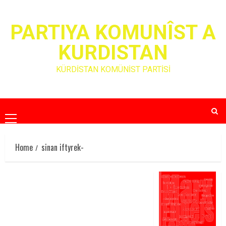
Skip
to
PARTIYA KOMUNÎST A
content
KURDISTAN
KÜRDİSTAN KOMÜNİST PARTİSİ
Primary
Menu
Home
sinan iftyrek-