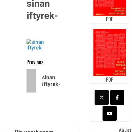
sinan
iftyrek-
PDF
Post
Previous
navigation
Previous
sinan
PDF
post:
iftyrek-
Ağust