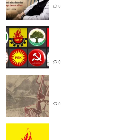
0
Foruma Çep a Kurdistanî: Em bang
li hemû hêzên Kurdistanî dikin ku
bi yekhelwestî rûbirûyî geşedanan
bibin
0
Zilan Katliamı’nı Unutmadık,
Unutturmayacağız!
0
KKP Parti Meclisi Sonuç Bildirisi:
Ortadoğu Yeniden Şekillenirken