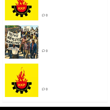
Kürdistan’ın Geleceği ve
Mücadele Hattımız
0
15-16 Haziran İşçi Direnişi’nin 56.
Yılında: Yeni Direnişler
Kaçınılmazdır!
0
Rahmi Koç’un Sözleri Bir Gaf
Değil, Sömürgeci Zihniyetin
İfadesidir
0