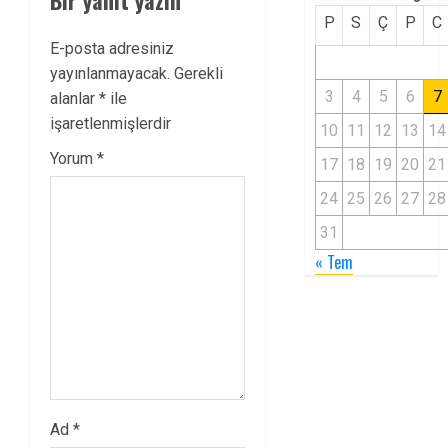
Bir yanıt yazın
P
S
Ç
P
C
E-posta adresiniz
yayınlanmayacak.
Gerekli
3
4
5
6
7
alanlar
*
ile
işaretlenmişlerdir
10
11
12
13
14
Yorum
*
17
18
19
20
21
24
25
26
27
28
31
« Tem
Ad
*