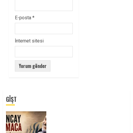
E-posta
*
İnternet sitesi
GÎŞT
Tuncay Atmaca Yoldaşın Anısı
Mücadelemizde Yaşıyor