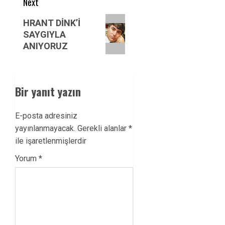
Next
Next
HRANT DİNK’İ
post:
SAYGIYLA
ANIYORUZ
Bir yanıt yazın
E-posta adresiniz
yayınlanmayacak.
Gerekli alanlar
*
ile işaretlenmişlerdir
Yorum
*