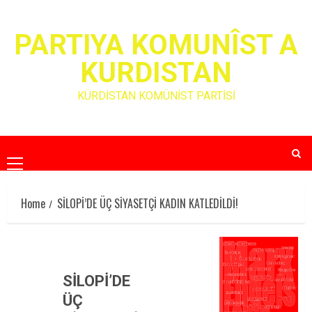
Skip
to
PARTIYA KOMUNÎST A
content
KURDISTAN
KÜRDİSTAN KOMÜNİST PARTİSİ
Primary
Menu
Home
SİLOPİ’DE ÜÇ SİYASETÇİ KADIN KATLEDİLDİ!
SİLOPİ’DE
ÜÇ