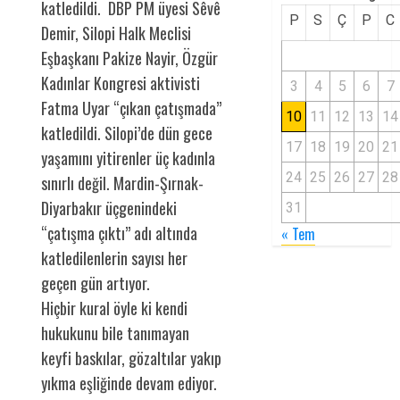
katledildi. DBP PM üyesi Sêvê
P
S
Ç
P
C
Demir, Silopi Halk Meclisi
Eşbaşkanı Pakize Nayir, Özgür
Kadınlar Kongresi aktivisti
3
4
5
6
7
Fatma Uyar “çıkan çatışmada”
10
11
12
13
14
katledildi. Silopi’de dün gece
17
18
19
20
21
yaşamını yitirenler üç kadınla
24
25
26
27
28
sınırlı değil. Mardin-Şırnak-
Diyarbakır üçgenindeki
31
“çatışma çıktı” adı altında
« Tem
katledilenlerin sayısı her
geçen gün artıyor.
Hiçbir kural öyle ki kendi
hukukunu bile tanımayan
keyfi baskılar, gözaltılar yakıp
yıkma eşliğinde devam ediyor.