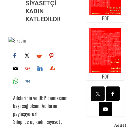
SİYASETÇİ
KADIN
PDF
KATLEDİLDİ!
PDF
Ailelerinin ve DBP camiasının
başı sağ olsun! Acılarını
paylaşıyoruz!
Silopi’de üç kadın siyasetçi
Ağust