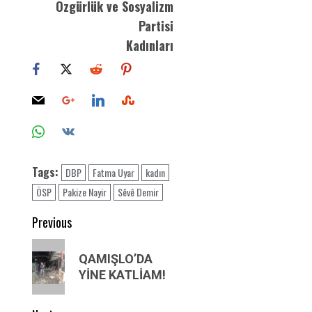
Özgürlük ve Sosyalizm
Partisi
Kadınları
Tags:
DBP
Fatma Uyar
kadın
ÖSP
Pakize Nayir
Sêvê Demir
Post
Previous
navigation
Previous
QAMIŞLO’DA
post:
YİNE KATLİAM!