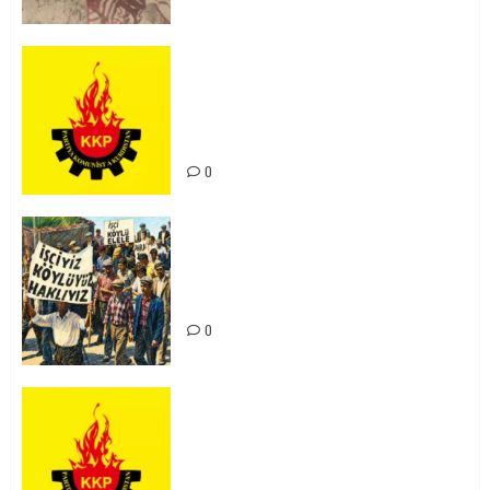
KKP Parti Meclisi Sonuç Bildirisi:
Ortadoğu Yeniden Şekillenirken
Kürdistan’ın Geleceği ve
Mücadele Hattımız
0
15-16 Haziran İşçi Direnişi’nin 56.
Yılında: Yeni Direnişler
Kaçınılmazdır!
0
Rahmi Koç’un Sözleri Bir Gaf
Değil, Sömürgeci Zihniyetin
İfadesidir