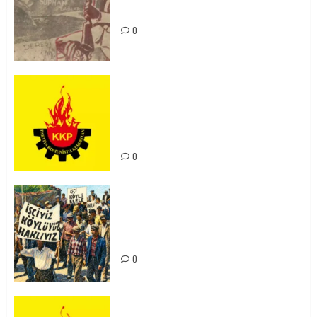
Unutturmayacağız!
0
KKP Parti Meclisi Sonuç Bildirisi:
Ortadoğu Yeniden Şekillenirken
Kürdistan’ın Geleceği ve
Mücadele Hattımız
0
15-16 Haziran İşçi Direnişi’nin 56.
Yılında: Yeni Direnişler
Kaçınılmazdır!
0