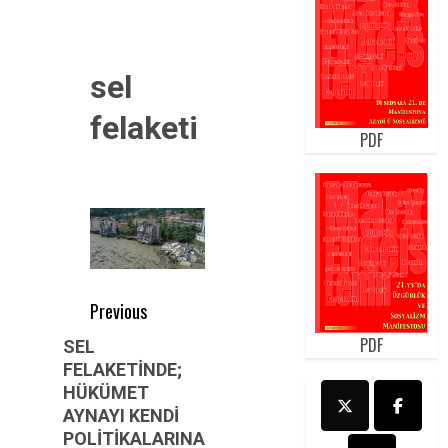
sel
felaketi
PDF
Post
Previous
navigation
PDF
Previous
SEL
FELAKETİNDE;
post:
HÜKÜMET
AYNAYI KENDİ
POLİTİKALARINA