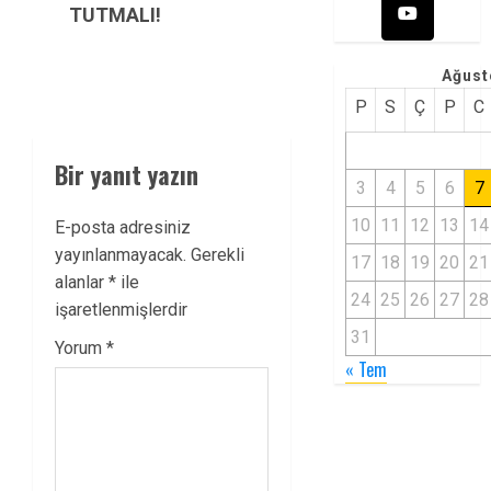
TUTMALI!
Ağust
P
S
Ç
P
C
Bir yanıt yazın
3
4
5
6
7
10
11
12
13
14
E-posta adresiniz
yayınlanmayacak.
Gerekli
17
18
19
20
21
alanlar
*
ile
24
25
26
27
28
işaretlenmişlerdir
31
Yorum
*
« Tem