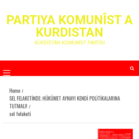
Skip
to
PARTIYA KOMUNÎST A
content
KURDISTAN
KÜRDİSTAN KOMÜNİST PARTİSİ
Primary
Menu
Home
SEL FELAKETİNDE; HÜKÜMET AYNAYI KENDİ POLİTİKALARINA
TUTMALI!
sel felaketi