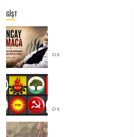
GÎŞT
Tuncay Atmaca Yoldaşın Anısı
Mücadelemizde Yaşıyor
0
Foruma Çep a Kurdistanî: Em bang
li hemû hêzên Kurdistanî dikin ku
bi yekhelwestî rûbirûyî geşedanan
bibin
0
Zilan Katliamı’nı Unutmadık,