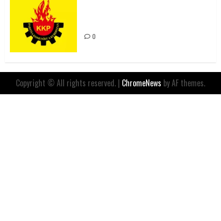
Rahmi Koç’un Sözleri Bir Gaf
Değil, Sömürgeci Zihniyetin
İfadesidir
0
Copyright © All rights reserved.
|
ChromeNews
by AF themes.