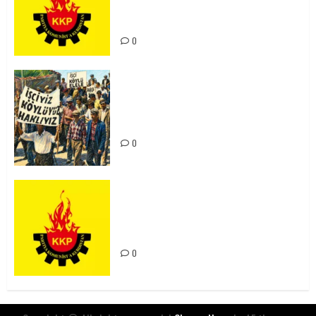
Kürdistan’ın Geleceği ve
Mücadele Hattımız
0
15-16 Haziran İşçi Direnişi’nin 56.
Yılında: Yeni Direnişler
Kaçınılmazdır!
0
Rahmi Koç’un Sözleri Bir Gaf
Değil, Sömürgeci Zihniyetin
İfadesidir
0