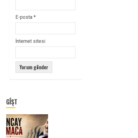
E-posta
*
İnternet sitesi
GÎŞT
Tuncay Atmaca Yoldaşın Anısı
Mücadelemizde Yaşıyor