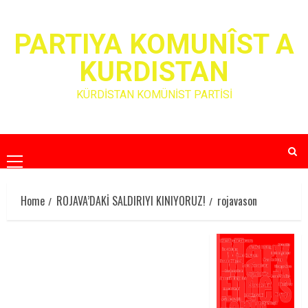
Skip
to
PARTIYA KOMUNÎST A
content
KURDISTAN
KÜRDİSTAN KOMÜNİST PARTİSİ
Primary
Menu
Home
ROJAVA’DAKİ SALDIRIYI KINIYORUZ!
rojavason