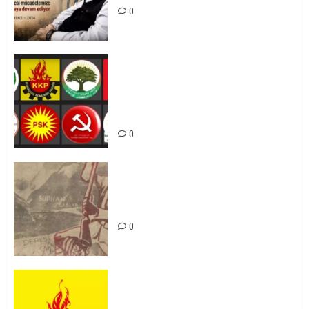
0
Foruma Çep a Kurdistanî: Em bang
li hemû hêzên Kurdistanî dikin ku
bi yekhelwestî rûbirûyî geşedanan
bibin
0
Zilan Katliamı’nı Unutmadık,
Unutturmayacağız!
0
KKP Parti Meclisi Sonuç Bildirisi:
Ortadoğu Yeniden Şekillenirken