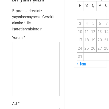
P
S
Ç
P
C
E-posta adresiniz
yayınlanmayacak.
Gerekli
alanlar
*
ile
3
4
5
6
7
işaretlenmişlerdir
10
11
12
13
14
Yorum
*
17
18
19
20
21
24
25
26
27
28
31
« Tem
Ad
*