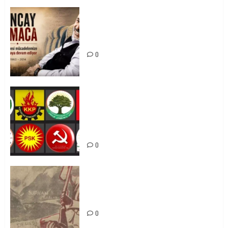
Tuncay Atmaca Yoldaşın Anısı
Mücadelemizde Yaşıyor
0
Foruma Çep a Kurdistanî: Em bang
li hemû hêzên Kurdistanî dikin ku
bi yekhelwestî rûbirûyî geşedanan
bibin
0
Zilan Katliamı’nı Unutmadık,
Unutturmayacağız!
0