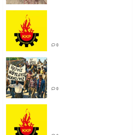
KKP Parti Meclisi Sonuç Bildirisi:
Ortadoğu Yeniden Şekillenirken
Kürdistan’ın Geleceği ve
Mücadele Hattımız
0
15-16 Haziran İşçi Direnişi’nin 56.
Yılında: Yeni Direnişler
Kaçınılmazdır!
0
Rahmi Koç’un Sözleri Bir Gaf
Değil, Sömürgeci Zihniyetin
İfadesidir