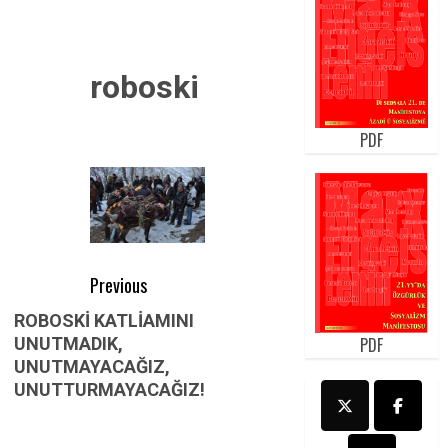
roboski
PDF
Post
Previous
navigation
Previous
ROBOSKİ KATLİAMINI
PDF
UNUTMADIK,
post:
UNUTMAYACAĞIZ,
UNUTTURMAYACAĞIZ!