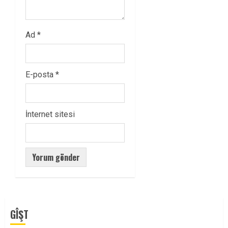
Ad
*
E-posta
*
İnternet sitesi
GÎŞT