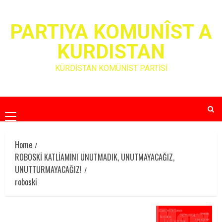
Skip
to
PARTIYA KOMUNÎST A
content
KURDISTAN
KÜRDİSTAN KOMÜNİST PARTİSİ
Primary
Menu
Home
ROBOSKİ KATLİAMINI UNUTMADIK, UNUTMAYACAĞIZ,
UNUTTURMAYACAĞIZ!
roboski