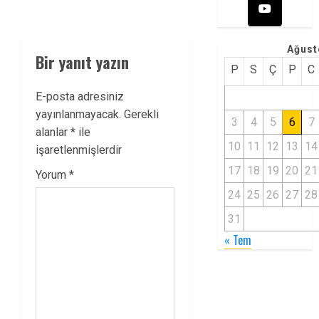
Ağust
Bir yanıt yazın
P
S
Ç
P
C
E-posta adresiniz
yayınlanmayacak.
Gerekli
3
4
5
6
7
alanlar
*
ile
10
11
12
13
14
işaretlenmişlerdir
17
18
19
20
21
Yorum
*
24
25
26
27
28
31
« Tem