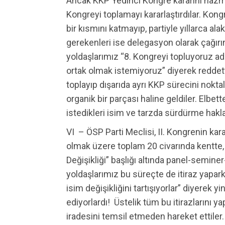
Ancak KKP Yedinci Kongre kararını haz
Kongreyi toplamayı kararlaştırdılar. Ko
bir kısmını katmayıp, partiyle yıllarca al
gerekenleri ise delegasyon olarak çağır
yoldaşlarımız “8. Kongreyi topluyoruz ad
ortak olmak istemiyoruz” diyerek reddett
toplayıp dışarıda ayrı KKP sürecini nokta
organik bir parçası haline geldiler. Elbett
istedikleri isim ve tarzda sürdürme hakla
VI – ÖSP Parti Meclisi, II. Kongrenin kara
olmak üzere toplam 20 civarında kentte,
Değişikliği” başlığı altında panel-semine
yoldaşlarımız bu süreçte de itiraz yapa
isim değişikliğini tartışıyorlar” diyerek
ediyorlardı! Üstelik tüm bu itirazlarını
iradesini temsil etmeden hareket ettiler.