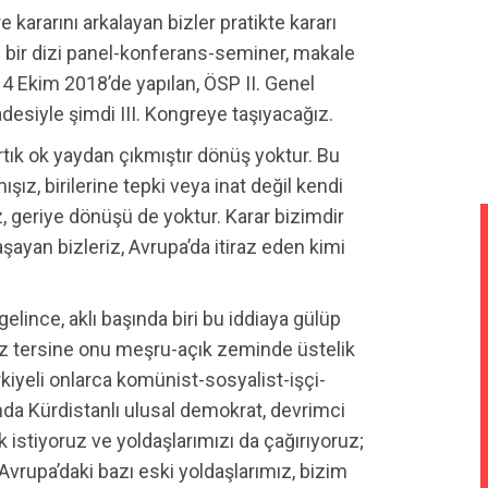
 kararını arkalayan bizler pratikte kararı
 bir dizi panel-konferans-seminer, makale
14 Ekim 2018’de yapılan, ÖSP II. Genel
adesiyle şimdi III. Kongreye taşıyacağız.
tık ok yaydan çıkmıştır dönüş yoktur. Bu
ışız, birilerine tepki veya inat değil kendi
, geriye dönüşü de yoktur. Karar bizimdir
şayan bizleriz, Avrupa’da itiraz eden kimi
elince, aklı başında biri bu iddiaya gülüp
uz tersine onu meşru-açık zeminde üstelik
rkiyeli onlarca komünist-sosyalist-işçi-
rında Kürdistanlı ulusal demokrat, devrimci
 istiyoruz ve yoldaşlarımızı da çağırıyoruz;
a Avrupa’daki bazı eski yoldaşlarımız, bizim