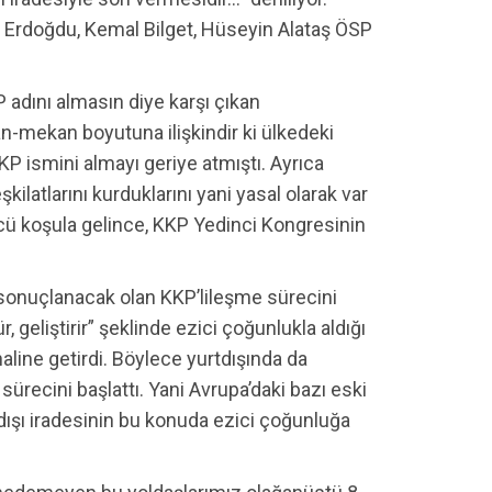
t Erdoğdu, Kemal Bilget, Hüseyin Alataş ÖSP
 adını almasın diye karşı çıkan
an-mekan boyutuna ilişkindir ki ülkedeki
KP ismini almayı geriye atmıştı. Ayrıca
kilatlarını kurduklarını yani yasal olarak var
ncü koşula gelince, KKP Yedinci Kongresinin
e sonuçlanacak olan KKP’lileşme sürecini
, geliştirir” şeklinde ezici çoğunlukla aldığı
aline getirdi. Böylece yurtdışında da
ürecini başlattı. Yani Avrupa’daki bazı eski
dışı iradesinin bu konuda ezici çoğunluğa