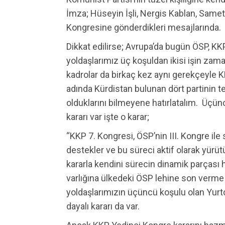
İmza; Hüseyin İşli, Nergis Kablan, Same
Kongresine gönderdikleri mesajlarında.
Dikkat edilirse; Avrupa’da bugün ÖSP, KKP
yoldaşlarımız üç koşuldan ikisi işin zam
kadrolar da birkaç kez aynı gerekçeyle K
adında Kürdistan bulunan dört partinin teş
olduklarını bilmeyene hatırlatalım. Üçü
kararı var işte o karar;
“KKP 7. Kongresi, ÖSP’nin III. Kongre il
destekler ve bu süreci aktif olarak yürütür
kararla kendini sürecin dinamik parçası h
varlığına ülkedeki ÖSP lehine son verme s
yoldaşlarımızın üçüncü koşulu olan Yurt
dayalı kararı da var.