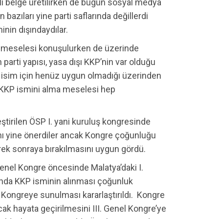
ı belge üretilirken de bugün sosyal medya
 bazıları yine parti saflarında değillerdi
minin dışındaydılar.
im meselesi konuşulurken de üzerinde
n parti yapısı, yasa dışı KKP’nin var olduğu
u isim için henüz uygun olmadığı üzerinden
a KKP ismini alma meselesi hep
ştirilen ÖSP I. yani kuruluş kongresinde
nı yine önerdiler ancak Kongre çoğunluğu
rek sonraya bırakılmasını uygun gördü.
Genel Kongre öncesinde Malatya’daki I.
nda KKP isminin alınması çoğunluk
. Kongreye sunulması kararlaştırıldı. Kongre
cak hayata geçirilmesini III. Genel Kongre’ye