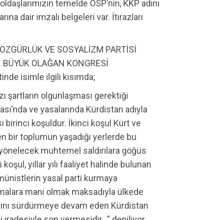
 yoldaşlarımızın temelde ÖSP’nin, KKP adını
ına dair imzalı belgeleri var. İtirazları
ri “ÖZGÜRLÜK VE SOSYALİZM PARTİSİ
II. BÜYÜK OLAĞAN KONGRESİ
nde isimle ilgili kısımda;
zı şartların olgunlaşması gerektiği
sı’nda ve yasalarında Kürdistan adıyla
ı birinci koşuldur. İkinci koşul Kürt ve
en bir toplumun yaşadığı yerlerde bu
za yönelecek muhtemel saldırılara göğüs
şul, yıllar yılı faaliyet halinde bulunan
ünistlerin yasal parti kurmaya
amalara mani olmak maksadıyla ülkede
lığını sürdürmeye devam eden Kürdistan
i iradesiyle son vermesidir…” deniliyor.