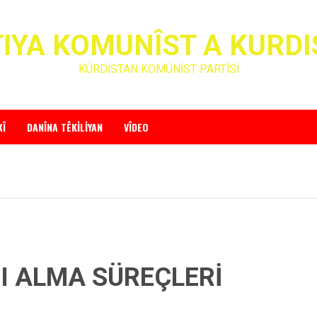
IYA KOMUNÎST A KURD
KÜRDİSTAN KOMÜNİST PARTİSİ
KÎ
DANÎNA TÊKILIYAN
VÎDEO
NI ALMA SÜREÇLERİ