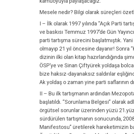
kamuoyuyla paylaşacağız.
Mesele nedir? Bilgi olarak süreçleri özet
I – İlk olarak 1997 yılında “Açık Parti tar
ve baskısı Temmuz 1997’de Gün Yayıncılı
parti tartışma sürecini başlatmıştık. Yani
olmayıp 21 yıl öncesine dayanır! Sonra “
dizinin ilki olan kitap hazırlandığında 
ÖSP’ye ve Sinan Çiftyürek yoldaşa bolca k
bize haksız-dayanaksız saldırılar eşliğ
Ak yoldaş o zaman yine parti saflarının dı
II – Bu ilk tartışmanın ardından Mezopot
başlatıldı. “Sorunlama Belgesi” olarak adlan
örgütsel sorunlar üzerinden yüzü 21.yüzyı
sürdürülen tartışmanın sonucunda, 2008
Manifestosu” üretilerek hareketimizin bağ