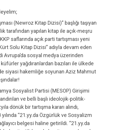
leyelim;
tışması (Newroz Kitap Dizisi)” başlığı taşıyan
k tarafından yapılan kitap ile açık-meşru
 KKP saflarında açık parti tartışması yeni
Kürt Solu Kitap Dizisi” adıyla devam eden
şimdi Avrupa’da sosyal medya üzerinden
üfürler yağdıranlardan bazıları ile ülkede
inde siyasi hakemliğe soyunan Aziz Mahmut
şındalar!
amya Sosyalist Partisi (MESOP) Girişimi
dırılan ve belli başlı ideolojik-politik-
la dönük bir tartışma kararı alındı,
 yılında “21.yy.da Özgürlük ve Sosyalizm
layıcı belgesi haline getirildi. “21.yy.da