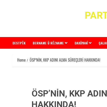
Skip
to
PART
content
DESTPÊK
BERNAME Û RÊZNAME
DAXÛYANÎ
ÇALA
Home
ÖSP’NİN, KKP ADINI ALMA SÜREÇLERİ HAKKINDA!
ÖSP’NİN, KKP ADI
HAKKINDA!