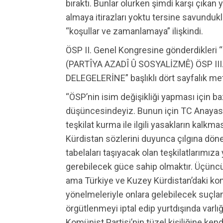
bıraktı. Bunlar olurken şimdi karşı çıkan
almaya itirazları yoktu tersine savunduklar
“koşullar ve zamanlamaya” ilişkindi.
ÖSP II. Genel Kongresine gönderdikle
(PARTÎYA AZADÎ Û SOSYALİZMÊ) ÖSP I
DELEGELERİNE” başlıklı dört sayfalık meti
“ÖSP’nin isim değişikliği yapması için ba
düşüncesindeyiz. Bunun için TC Anayasa
teşkilat kurma ile ilgili yasakların kalkmas
Kürdistan sözlerini duyunca çılgına dön
tabelaları taşıyacak olan teşkilatlarımı
gerebilecek güce sahip olmaktır. Üçüncü ko
ama Türkiye ve Kuzey Kürdistan’daki kom
yönelmeleriyle onlara gelebilecek suçl
örgütlenmeyi iptal edip yurtdışında var
Komünist Partisi’nin tüzel kişiliğine kend