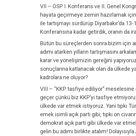
VII – ÖSP I. Konferans ve II. Genel Kongre
hayata geçirmeye zemin hazırlamak için
ile tartışmayı sürdürüp Diyarbakır’da 13-
Konferansına kadar getirdik, oranın da ir
Bütün bu süreçlerden sonra bizim için ar
adımı atarken yılların tartışmasını arkalam
karar ve yönelişimizin gereğini yapıyoruz
sonuçlarına katlanacak olan da ülkede ya
kadrolara ne oluyor?
VIII – “KKP tasfiye ediliyor” meselesine g
geçer çünkü biz KKP’yi tasfiye etmiyor
ülkede var etmek istiyoruz. Yani tıpkı Tü
emek isimli açık parti gibi; tıpkı on civa
demokrat açık parti gibi ülkede var etmek
gelin bu adımı birlikte atalım! Dolayısıyl