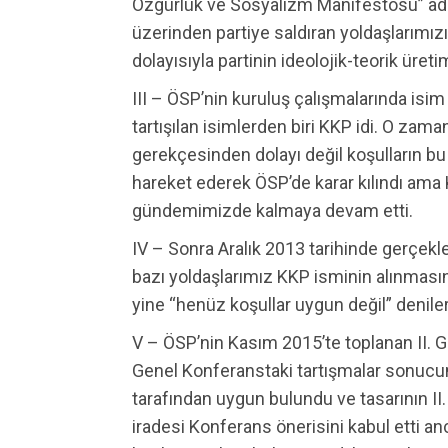
Özgürlük ve Sosyalizm Manifestosu” adl
üzerinden partiye saldıran yoldaşlarımızın
dolayısıyla partinin ideolojik-teorik üreti
III – ÖSP’nin kuruluş çalışmalarında is
tartışılan isimlerden biri KKP idi. O zama
gerekçesinden dolayı değil koşulların b
hareket ederek ÖSP’de karar kılındı am
gündemimizde kalmaya devam etti.
IV – Sonra Aralık 2013 tarihinde gerçekle
bazı yoldaşlarımız KKP isminin alınması
yine “henüz koşullar uygun değil” denile
V – ÖSP’nin Kasım 2015’te toplanan II. 
Genel Konferanstaki tartışmalar sonucu
tarafından uygun bulundu ve tasarının II
iradesi Konferans önerisini kabul etti an