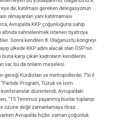
medemeyen bu yoldaşlarımız olağanüstü 8.
ngreye de, katılması gereken delegasyonun
akası olmayanları yani katılmaması
ınca, Avrupa’da KKP çoğunluğuna sahip
ı altında sahnelenmek istenen tiyatroya
iler. Sonra kendileri 8. Olağanüstü kongreyi
layıp ülkede KKP adını alacak olan ÖSP’nin
e buna karşı çıkan kadroların kendilerini
rı var, bu da onların meselesi.
rı gereği Kürdistan ve metropollerde, 7’si il
 “Partide Program, Tüzük ve İsim
r-konferanslar düzenlendi. Avrupa’daki
rken, “15 Temmuz yaşanmış bunlar toplanıp
 yine özüne değil zamanlamaya itiraz
 yaparken Avrupa’da hiçbir zaman çoğunluk