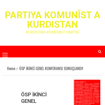
Skip
to
PARTIYA KOMUNÎST A
content
KURDISTAN
KÜRDİSTAN KOMÜNİST PARTİSİ
Primary
Menu
Home
ÖSP İKİNCİ GENEL KONFERANSI SONUÇLANDI!
ÖSP İKİNCİ
GENEL