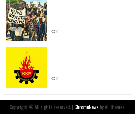
15-16 Haziran İşçi Direnişi’nin 56.
Yılında: Yeni Direnişler
Kaçınılmazdır!
0
Rahmi Koç’un Sözleri Bir Gaf
Değil, Sömürgeci Zihniyetin
İfadesidir
0
Copyright © All rights reserved.
|
ChromeNews
by AF themes.