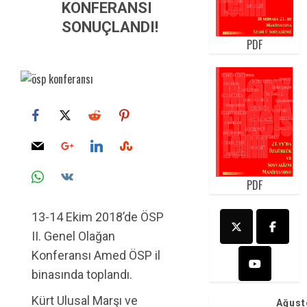
KONFERANSI
SONUÇLANDI!
PDF
PDF
13-14 Ekim 2018’de ÖSP
II. Genel Olağan
Konferansı Amed ÖSP il
binasında toplandı.
Kürt Ulusal Marşı ve
Ağust