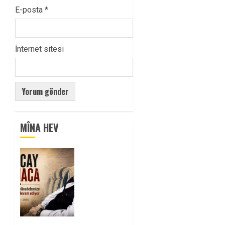
E-posta
*
İnternet sitesi
MÎNA HEV
Tuncay
Atmaca
Yoldaşın
Anısı
Mücadelemizde
Yaşıyor
0