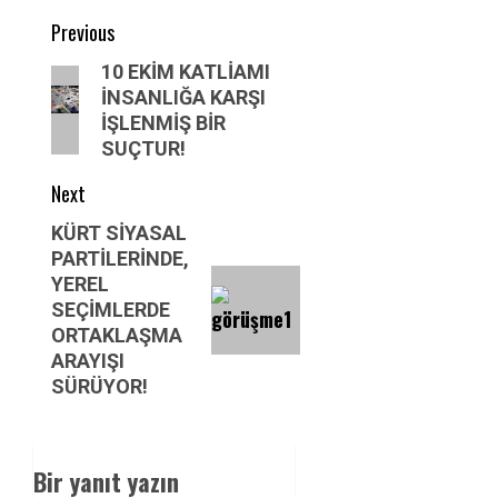
Post
Previous
navigation
Previous
10 EKİM KATLİAMI
İNSANLIĞA KARŞI
post:
İŞLENMİŞ BİR
SUÇTUR!
Next
Next
KÜRT SİYASAL
PARTİLERİNDE,
post:
YEREL
SEÇİMLERDE
ORTAKLAŞMA
ARAYIŞI
SÜRÜYOR!
Bir yanıt yazın