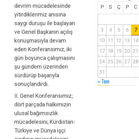
devrim mücadelesinde
P
S
Ç
P
C
yitirdiklerimiz anısına
saygı duruşu ile başlayan
3
4
5
6
7
ve Genel Başkanın açılış
konuşmasıyla devam
10
11
12
13
14
eden Konferansımız, iki
17
18
19
20
21
gün boyunca çalışmasını
24
25
26
27
28
şu gündem üzerinden
31
sürdürüp başarıyla
« Tem
sonuçlandırdı.
II. Genel Konferansımız;
dört parçada halkımızın
ulusal bağımsızlık
mücadelesini, Kürdistan-
Türkiye ve Dünya işçi