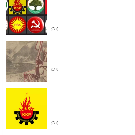
Foruma Çep a Kurdistanî: Em bang
li hemû hêzên Kurdistanî dikin ku
bi yekhelwestî rûbirûyî geşedanan
bibin
0
Zilan Katliamı’nı Unutmadık,
Unutturmayacağız!
0
KKP Parti Meclisi Sonuç Bildirisi:
Ortadoğu Yeniden Şekillenirken
Kürdistan’ın Geleceği ve
Mücadele Hattımız
0