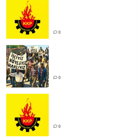
KKP Parti Meclisi Sonuç Bildirisi:
Ortadoğu Yeniden Şekillenirken
Kürdistan’ın Geleceği ve
Mücadele Hattımız
0
15-16 Haziran İşçi Direnişi’nin 56.
Yılında: Yeni Direnişler
Kaçınılmazdır!
0
Rahmi Koç’un Sözleri Bir Gaf
Değil, Sömürgeci Zihniyetin
İfadesidir
0