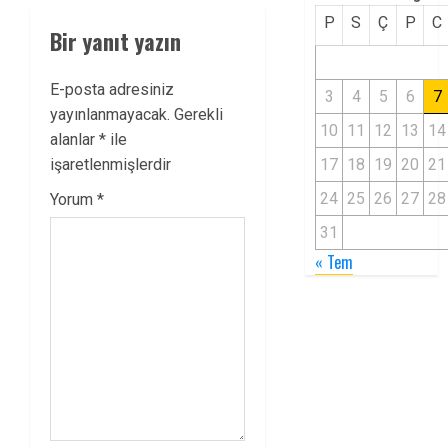
P
S
Ç
P
C
Bir yanıt yazın
E-posta adresiniz
3
4
5
6
7
yayınlanmayacak.
Gerekli
10
11
12
13
14
alanlar
*
ile
işaretlenmişlerdir
17
18
19
20
21
24
25
26
27
28
Yorum
*
31
« Tem