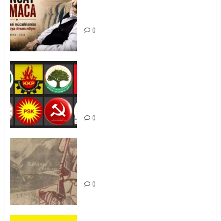
Tuncay Atmaca Yoldaşın Anısı
Mücadelemizde Yaşıyor
0
Foruma Çep a Kurdistanî: Em bang
li hemû hêzên Kurdistanî dikin ku
bi yekhelwestî rûbirûyî geşedanan
bibin
0
Zilan Katliamı’nı Unutmadık,
Unutturmayacağız!
0