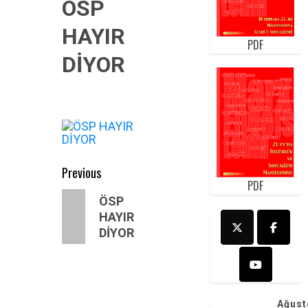
ÖSP
HAYIR
PDF
DİYOR
Post
Previous
PDF
navigation
Previous
ÖSP
post:
HAYIR
DİYOR
Ağust