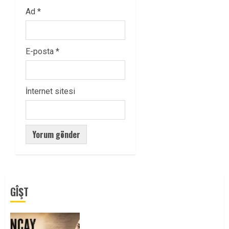
Ad
*
E-posta
*
İnternet sitesi
GÎŞT