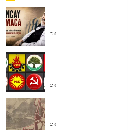
Tuncay Atmaca Yoldaşın Anısı
Mücadelemizde Yaşıyor
0
Foruma Çep a Kurdistanî: Em bang
li hemû hêzên Kurdistanî dikin ku
bi yekhelwestî rûbirûyî geşedanan
bibin
0
Zilan Katliamı’nı Unutmadık,
Unutturmayacağız!
0