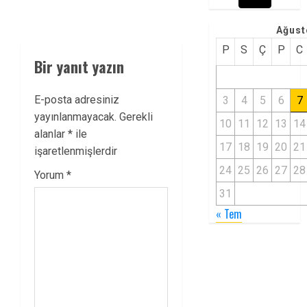
Ağust
P
S
Ç
P
C
Bir yanıt yazın
E-posta adresiniz
3
4
5
6
7
yayınlanmayacak.
Gerekli
10
11
12
13
14
alanlar
*
ile
17
18
19
20
21
işaretlenmişlerdir
24
25
26
27
28
Yorum
*
31
« Tem