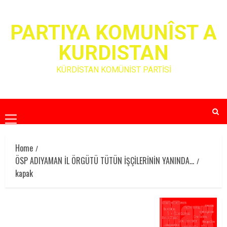
Skip
to
PARTIYA KOMUNÎST A
content
KURDISTAN
KÜRDİSTAN KOMÜNİST PARTİSİ
Primary
Menu
Home
ÖSP ADIYAMAN İL ÖRGÜTÜ TÜTÜN İŞÇİLERİNİN YANINDA…
kapak