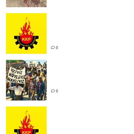
KKP Parti Meclisi Sonuç Bildirisi:
Ortadoğu Yeniden Şekillenirken
Kürdistan’ın Geleceği ve
Mücadele Hattımız
0
15-16 Haziran İşçi Direnişi’nin 56.
Yılında: Yeni Direnişler
Kaçınılmazdır!
0
Rahmi Koç’un Sözleri Bir Gaf
Değil, Sömürgeci Zihniyetin
İfadesidir