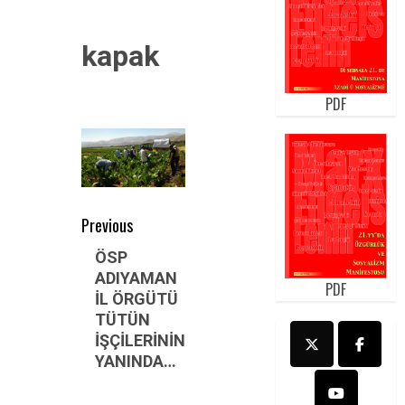
kapak
PDF
Post
Previous
navigation
Previous
ÖSP
ADIYAMAN
post:
PDF
İL ÖRGÜTÜ
TÜTÜN
İŞÇİLERİNİN
YANINDA…