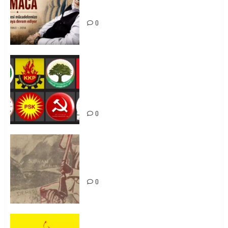
Mücadelemizde Yaşıyor
0
Foruma Çep a Kurdistanî: Em bang
li hemû hêzên Kurdistanî dikin ku
bi yekhelwestî rûbirûyî geşedanan
bibin
0
Zilan Katliamı’nı Unutmadık,
Unutturmayacağız!
0
KKP Parti Meclisi Sonuç Bildirisi: