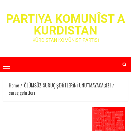
Skip
to
PARTIYA KOMUNÎST A
content
KURDISTAN
KÜRDİSTAN KOMÜNİST PARTİSİ
Primary
Menu
Home
ÖLÜMSÜZ SURUÇ ŞEHİTLERİNİ UNUTMAYACAĞIZ!
suruç şehitleri