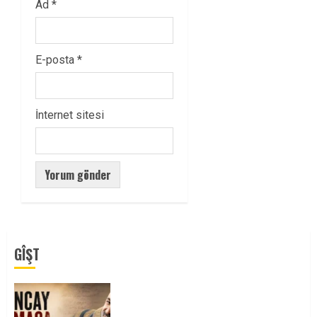
Ad
*
E-posta
*
İnternet sitesi
GÎŞT
Tuncay Atmaca Yoldaşın Anısı