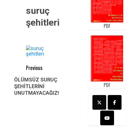
suruç
şehitleri
PDF
Post
Previous
navigation
Previous
ÖLÜMSÜZ SURUÇ
PDF
post:
ŞEHİTLERİNİ
UNUTMAYACAĞIZ!