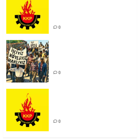
Ortadoğu Yeniden Şekillenirken
Kürdistan’ın Geleceği ve
Mücadele Hattımız
0
15-16 Haziran İşçi Direnişi’nin 56.
Yılında: Yeni Direnişler
Kaçınılmazdır!
0
Rahmi Koç’un Sözleri Bir Gaf
Değil, Sömürgeci Zihniyetin
İfadesidir
0