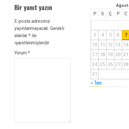
Bir yanıt yazın
Ağust
P
S
Ç
P
C
E-posta adresiniz
yayınlanmayacak.
Gerekli
3
4
5
6
7
alanlar
*
ile
işaretlenmişlerdir
10
11
12
13
14
Yorum
*
17
18
19
20
21
24
25
26
27
28
31
« Tem