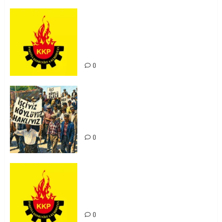
KKP Parti Meclisi Sonuç Bildirisi:
Ortadoğu Yeniden Şekillenirken
Kürdistan’ın Geleceği ve
Mücadele Hattımız
0
15-16 Haziran İşçi Direnişi’nin 56.
Yılında: Yeni Direnişler
Kaçınılmazdır!
0
Rahmi Koç’un Sözleri Bir Gaf
Değil, Sömürgeci Zihniyetin
İfadesidir
0