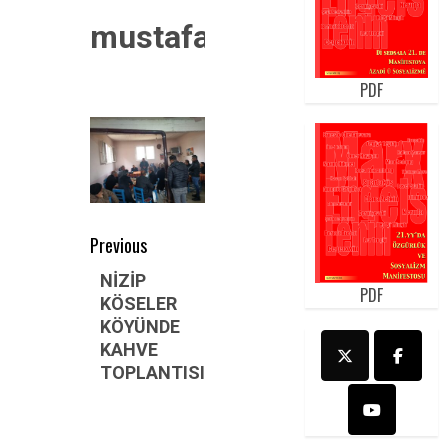
mustafa
PDF
Post
Previous
navigation
Previous
NİZİP
PDF
KÖSELER
post:
KÖYÜNDE
KAHVE
TOPLANTISI