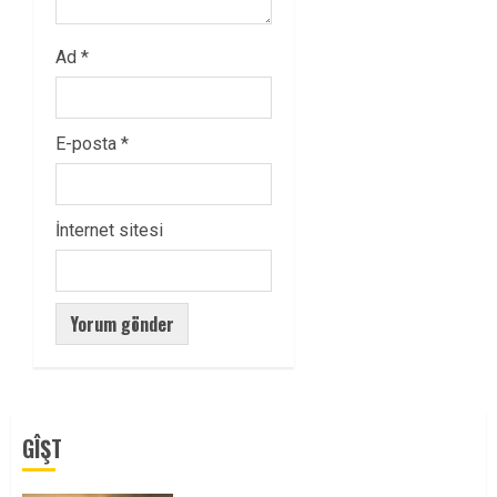
Ad
*
E-posta
*
İnternet sitesi
GÎŞT