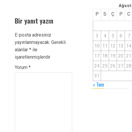
Ağust
P
S
Ç
P
C
Bir yanıt yazın
E-posta adresiniz
3
4
5
6
7
yayınlanmayacak.
Gerekli
10
11
12
13
14
alanlar
*
ile
17
18
19
20
21
işaretlenmişlerdir
24
25
26
27
28
Yorum
*
31
« Tem