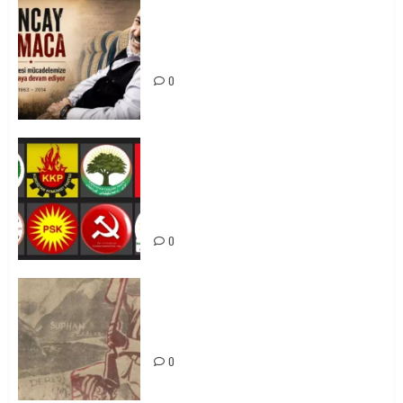
Tuncay Atmaca Yoldaşın Anısı
Mücadelemizde Yaşıyor
0
Foruma Çep a Kurdistanî: Em bang
li hemû hêzên Kurdistanî dikin ku
bi yekhelwestî rûbirûyî geşedanan
bibin
0
Zilan Katliamı’nı Unutmadık,
Unutturmayacağız!
0