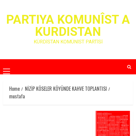
Skip
to
PARTIYA KOMUNÎST A
content
KURDISTAN
KÜRDİSTAN KOMÜNİST PARTİSİ
Primary
Menu
Home
NİZİP KÖSELER KÖYÜNDE KAHVE TOPLANTISI
mustafa