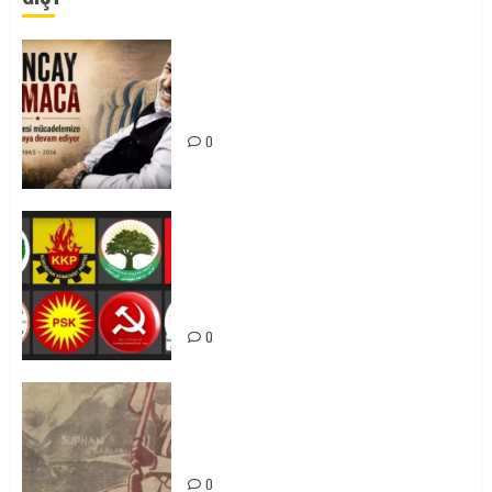
Tuncay Atmaca Yoldaşın Anısı
Mücadelemizde Yaşıyor
0
Foruma Çep a Kurdistanî: Em bang
li hemû hêzên Kurdistanî dikin ku
bi yekhelwestî rûbirûyî geşedanan
bibin
0
Zilan Katliamı’nı Unutmadık,
Unutturmayacağız!
0