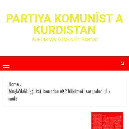
Skip
to
PARTIYA KOMUNÎST A
content
KURDISTAN
KÜRDİSTAN KOMÜNİST PARTİSİ
Primary
Menu
Home
Muğla’daki işçi katliamından AKP hükümeti sorumludur!
mula