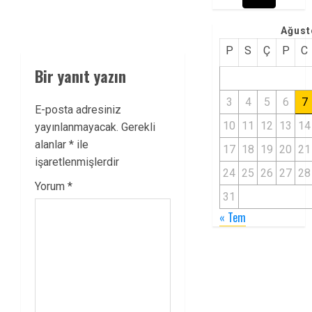
Ağust
P
S
Ç
P
C
Bir yanıt yazın
3
4
5
6
7
E-posta adresiniz
10
11
12
13
14
yayınlanmayacak.
Gerekli
alanlar
*
ile
17
18
19
20
21
işaretlenmişlerdir
24
25
26
27
28
Yorum
*
31
« Tem