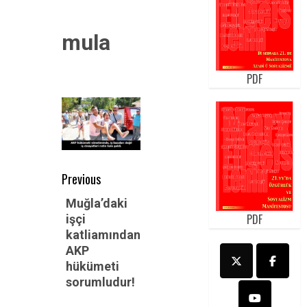
mula
PDF
Post
Previous
navigation
Previous
Muğla’daki
PDF
işçi
post:
katliamından
AKP
hükümeti
sorumludur!