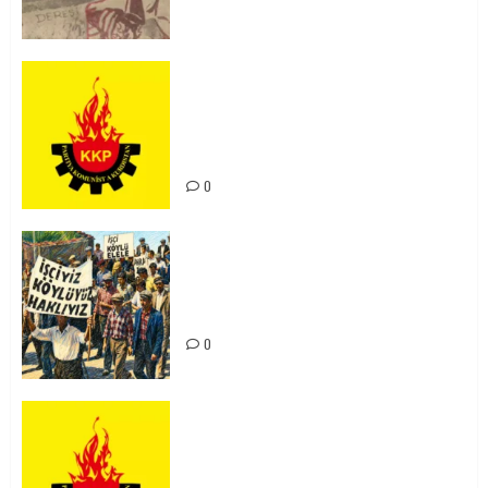
KKP Parti Meclisi Sonuç Bildirisi:
Ortadoğu Yeniden Şekillenirken
Kürdistan’ın Geleceği ve
Mücadele Hattımız
0
15-16 Haziran İşçi Direnişi’nin 56.
Yılında: Yeni Direnişler
Kaçınılmazdır!
0
Rahmi Koç’un Sözleri Bir Gaf
Değil, Sömürgeci Zihniyetin
İfadesidir