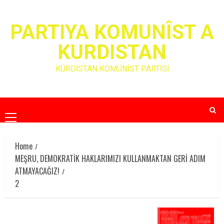
Skip
to
PARTIYA KOMUNÎST A
content
KURDISTAN
KÜRDİSTAN KOMÜNİST PARTİSİ
Primary
Menu
Home
MEŞRU, DEMOKRATİK HAKLARIMIZI KULLANMAKTAN GERİ ADIM
ATMAYACAĞIZ!
2