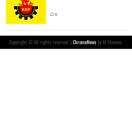
Değil, Sömürgeci Zihniyetin
İfadesidir
0
Copyright © All rights reserved.
|
ChromeNews
by AF themes.