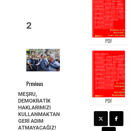
2
PDF
Post
Previous
navigation
Previous
MEŞRU,
PDF
DEMOKRATİK
post:
HAKLARIMIZI
KULLANMAKTAN
GERİ ADIM
ATMAYACAĞIZ!