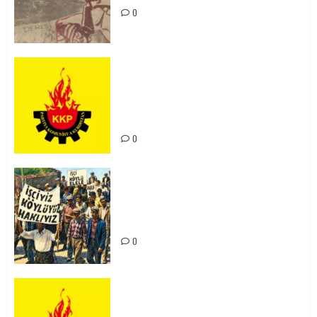
0
KKP Parti Meclisi Sonuç Bildirisi:
Ortadoğu Yeniden Şekillenirken
Kürdistan’ın Geleceği ve
Mücadele Hattımız
0
15-16 Haziran İşçi Direnişi’nin 56.
Yılında: Yeni Direnişler
Kaçınılmazdır!
0
Rahmi Koç’un Sözleri Bir Gaf