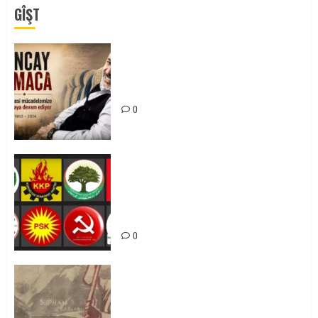
GÎŞT
Tuncay Atmaca Yoldaşın Anısı
Mücadelemizde Yaşıyor
0
Foruma Çep a Kurdistanî: Em bang
li hemû hêzên Kurdistanî dikin ku
bi yekhelwestî rûbirûyî geşedanan
bibin
0
Zilan Katliamı’nı Unutmadık,
Unutturmayacağız!