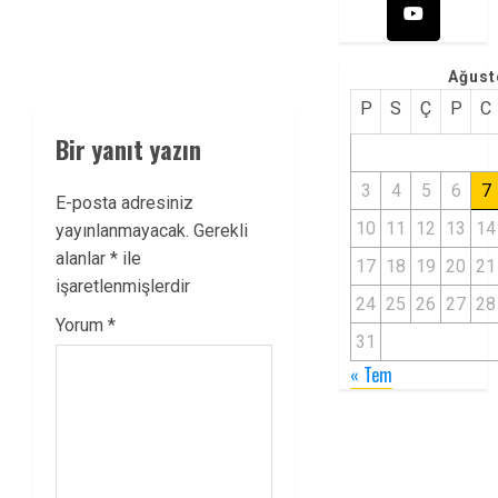
Ağust
P
S
Ç
P
C
Bir yanıt yazın
3
4
5
6
7
E-posta adresiniz
10
11
12
13
14
yayınlanmayacak.
Gerekli
alanlar
*
ile
17
18
19
20
21
işaretlenmişlerdir
24
25
26
27
28
Yorum
*
31
« Tem