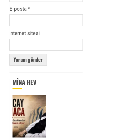
E-posta
*
İnternet sitesi
MÎNA HEV
Tuncay
Atmaca
Yoldaşın
Anısı
Mücadelemizde
Yaşıyor