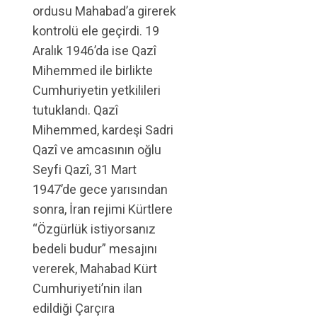
ordusu Mahabad’a girerek
kontrolü ele geçirdi. 19
Aralık 1946’da ise Qazî
Mihemmed ile birlikte
Cumhuriyetin yetkilileri
tutuklandı. Qazî
Mihemmed, kardeşi Sadri
Qazî ve amcasının oğlu
Seyfi Qazî, 31 Mart
1947’de gece yarısından
sonra, İran rejimi Kürtlere
“Özgürlük istiyorsanız
bedeli budur” mesajını
vererek, Mahabad Kürt
Cumhuriyeti’nin ilan
edildiği Çarçıra