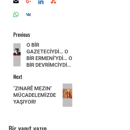
Post
Previous
navigation
Previous
O BİR
GAZETECİYDİ… O
post:
BİR ERMENİ’YDİ… O
BİR DEVRİMCİYDİ…
Next
Next
‘ZINARÊ MEZIN’
post:
MÜCADELEMİZDE
YAŞIYOR!
Bir yanıt yazın