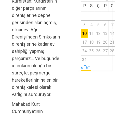
Kürdistan; Kürdistan’ın
P
S
Ç
P
C
diğer parçalarının
direnişlerine cephe
gerisinden alan açmış,
3
4
5
6
7
efsanevi Ağrı
10
11
12
13
14
Direnişi’nden Simkoların
17
18
19
20
21
direnişlerine kadar ev
sahipliği yapmış
24
25
26
27
28
parçamız… Ve bugünde
31
idamların olduğu bir
« Tem
süreçte; peşmerge
hareketlerinin halen bir
direniş kalesi olarak
varlığını sürdürüyor.
Mahabad Kürt
Cumhuriyetinin