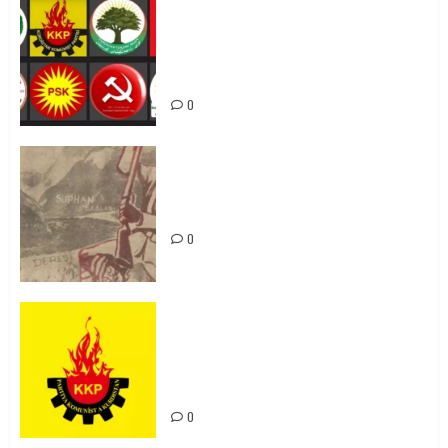
Foruma Çep a Kurdistanî: Em bang
li hemû hêzên Kurdistanî dikin ku
bi yekhelwestî rûbirûyî geşedanan
bibin
0
Zilan Katliamı’nı Unutmadık,
Unutturmayacağız!
0
KKP Parti Meclisi Sonuç Bildirisi:
Ortadoğu Yeniden Şekillenirken
Kürdistan’ın Geleceği ve
Mücadele Hattımız
0