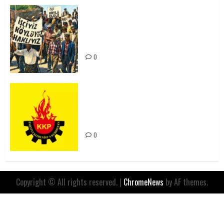
15-16 Haziran İşçi Direnişi’nin 56.
Yılında: Yeni Direnişler
Kaçınılmazdır!
0
Rahmi Koç’un Sözleri Bir Gaf
Değil, Sömürgeci Zihniyetin
İfadesidir
0
Copyright © All rights reserved.
|
ChromeNews
by AF themes.