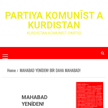
Skip
to
PARTIYA KOMUNÎST A
content
KURDISTAN
KÜRDİSTAN KOMÜNİST PARTİSİ
Primary
Menu
Home
MAHABAD YENİDEN! BİR DAHA MAHABAD!
MAHABAD
YENİDEN!