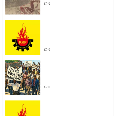
0
KKP Parti Meclisi Sonuç Bildirisi:
Ortadoğu Yeniden Şekillenirken
Kürdistan’ın Geleceği ve
Mücadele Hattımız
0
15-16 Haziran İşçi Direnişi’nin 56.
Yılında: Yeni Direnişler
Kaçınılmazdır!
0
Rahmi Koç’un Sözleri Bir Gaf
Değil, Sömürgeci Zihniyetin