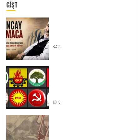
GÎŞT
Tuncay Atmaca Yoldaşın Anısı
Mücadelemizde Yaşıyor
0
Foruma Çep a Kurdistanî: Em bang
li hemû hêzên Kurdistanî dikin ku
bi yekhelwestî rûbirûyî geşedanan
bibin
0
Zilan Katliamı’nı Unutmadık,
Unutturmayacağız!