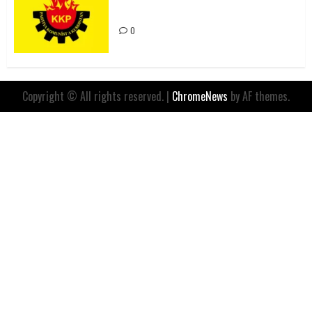
İfadesidir
0
Copyright © All rights reserved.
|
ChromeNews
by AF themes.