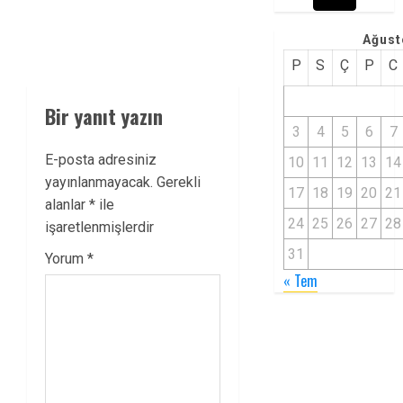
Ağust
P
S
Ç
P
C
Bir yanıt yazın
3
4
5
6
7
E-posta adresiniz
10
11
12
13
14
yayınlanmayacak.
Gerekli
17
18
19
20
21
alanlar
*
ile
24
25
26
27
28
işaretlenmişlerdir
31
Yorum
*
« Tem