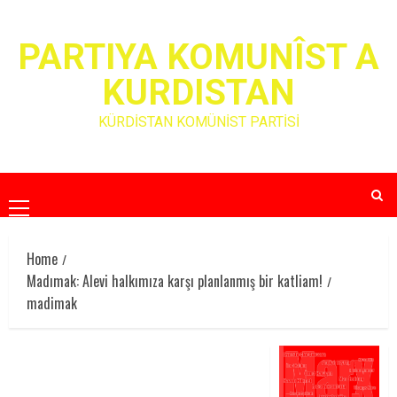
Skip
to
PARTIYA KOMUNÎST A
content
KURDISTAN
KÜRDİSTAN KOMÜNİST PARTİSİ
Primary
Menu
Home
Madımak: Alevi halkımıza karşı planlanmış bir katliam!
madimak