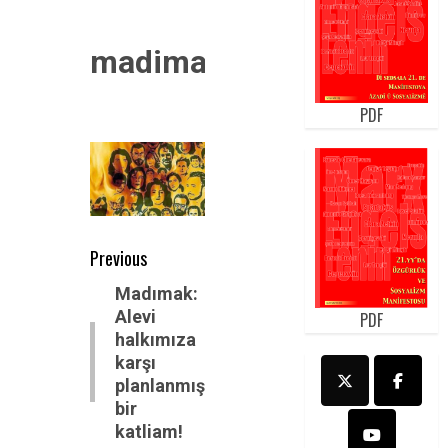
madimak
PDF
Post
Previous
navigation
Previous
Madımak:
Alevi
PDF
post:
halkımıza
karşı
planlanmış
bir
katliam!