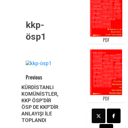
kkp-
ösp1
PDF
Post
Previous
navigation
Previous
KÜRDİSTANLI
KOMÜNİSTLER,
post:
PDF
KKP ÖSP’DİR
ÖSP DE KKP’DİR
ANLAYIŞI İLE
TOPLANDI