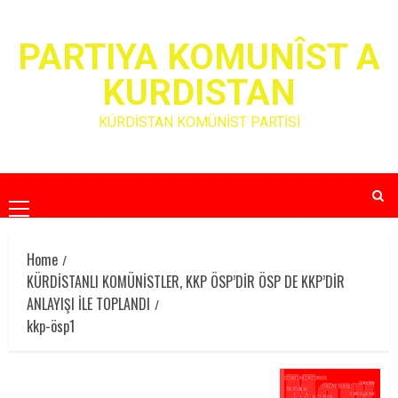
Skip
to
PARTIYA KOMUNÎST A
content
KURDISTAN
KÜRDİSTAN KOMÜNİST PARTİSİ
Primary
Menu
Home
KÜRDİSTANLI KOMÜNİSTLER, KKP ÖSP’DİR ÖSP DE KKP’DİR
ANLAYIŞI İLE TOPLANDI
kkp-ösp1