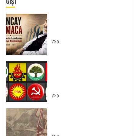
GÎŞT
Tuncay Atmaca Yoldaşın Anısı
Mücadelemizde Yaşıyor
0
Foruma Çep a Kurdistanî: Em bang
li hemû hêzên Kurdistanî dikin ku
bi yekhelwestî rûbirûyî geşedanan
bibin
0
Zilan Katliamı’nı Unutmadık,
Unutturmayacağız!