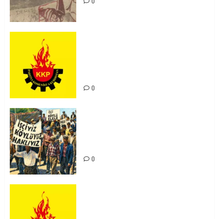
0
KKP Parti Meclisi Sonuç Bildirisi:
Ortadoğu Yeniden Şekillenirken
Kürdistan’ın Geleceği ve
Mücadele Hattımız
0
15-16 Haziran İşçi Direnişi’nin 56.
Yılında: Yeni Direnişler
Kaçınılmazdır!
0
Rahmi Koç’un Sözleri Bir Gaf
Değil, Sömürgeci Zihniyetin