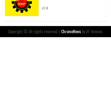
İfadesidir
0
Copyright © All rights reserved.
|
ChromeNews
by AF themes.