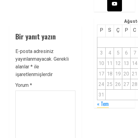
Ağust
P
S
Ç
P
C
Bir yanıt yazın
E-posta adresiniz
3
4
5
6
7
yayınlanmayacak.
Gerekli
10
11
12
13
14
alanlar
*
ile
17
18
19
20
21
işaretlenmişlerdir
24
25
26
27
28
Yorum
*
31
« Tem