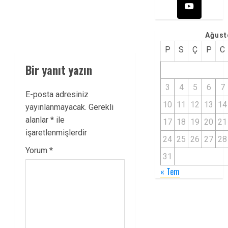
Ağust
P
S
Ç
P
C
Bir yanıt yazın
3
4
5
6
7
E-posta adresiniz
10
11
12
13
14
yayınlanmayacak.
Gerekli
alanlar
*
ile
17
18
19
20
21
işaretlenmişlerdir
24
25
26
27
28
Yorum
*
31
« Tem