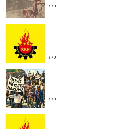
0
KKP Parti Meclisi Sonuç Bildirisi:
Ortadoğu Yeniden Şekillenirken
Kürdistan’ın Geleceği ve
Mücadele Hattımız
0
15-16 Haziran İşçi Direnişi’nin 56.
Yılında: Yeni Direnişler
Kaçınılmazdır!
0
Rahmi Koç’un Sözleri Bir Gaf