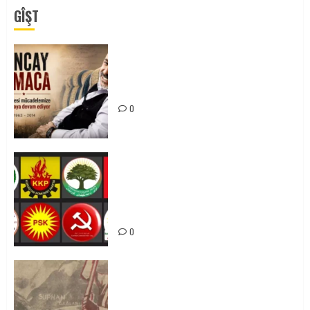
GÎŞT
Tuncay Atmaca Yoldaşın Anısı
Mücadelemizde Yaşıyor
0
Foruma Çep a Kurdistanî: Em bang
li hemû hêzên Kurdistanî dikin ku
bi yekhelwestî rûbirûyî geşedanan
bibin
0
Zilan Katliamı’nı Unutmadık,
Unutturmayacağız!