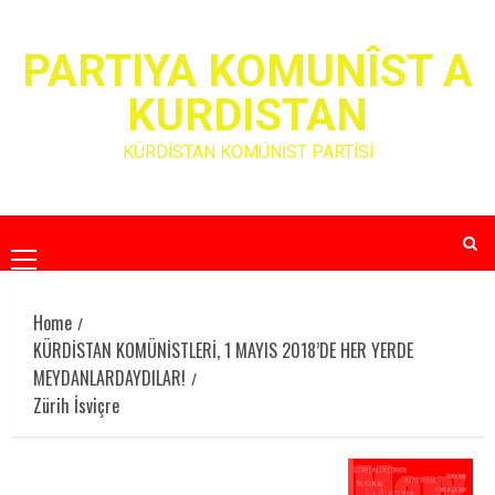
Skip
to
PARTIYA KOMUNÎST A
content
KURDISTAN
KÜRDİSTAN KOMÜNİST PARTİSİ
Primary
Menu
Home
KÜRDİSTAN KOMÜNİSTLERİ, 1 MAYIS 2018’DE HER YERDE
MEYDANLARDAYDILAR!
Zürih İsviçre