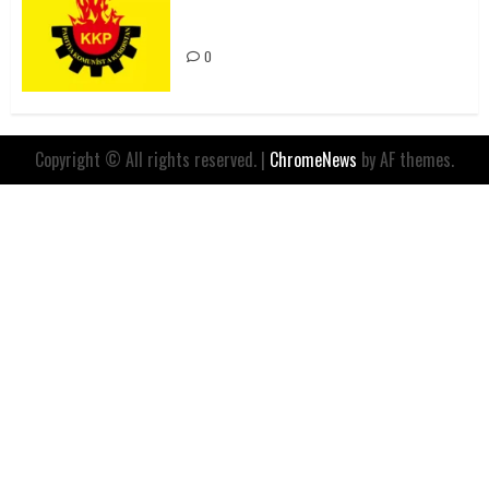
Değil, Sömürgeci Zihniyetin
İfadesidir
0
Copyright © All rights reserved.
|
ChromeNews
by AF themes.