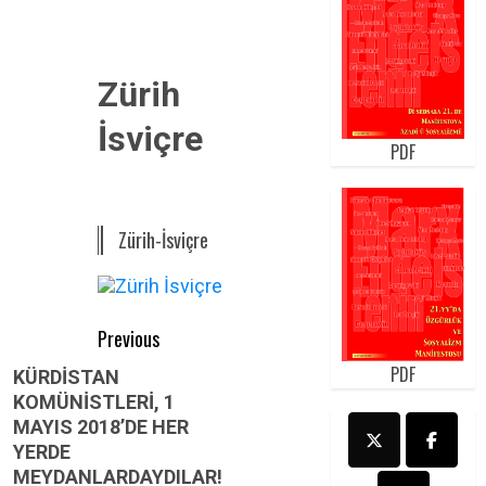
Zürih
İsviçre
PDF
Zürih-İsviçre
Post
Previous
navigation
PDF
Previous
KÜRDİSTAN
KOMÜNİSTLERİ, 1
post:
MAYIS 2018’DE HER
YERDE
MEYDANLARDAYDILAR!