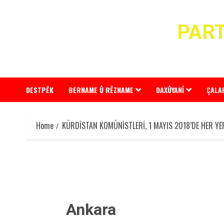
Skip
to
PART
content
DESTPÊK
BERNAME Û RÊZNAME
DAXÛYANÎ
ÇALA
Home
KÜRDİSTAN KOMÜNİSTLERİ, 1 MAYIS 2018’DE HER Y
Ankara