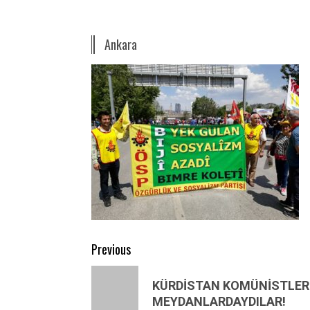
Ankara
Post
Previous
navigation
Previous
KÜRDİSTAN KOMÜNİSTLERİ,
post:
MEYDANLARDAYDILAR!