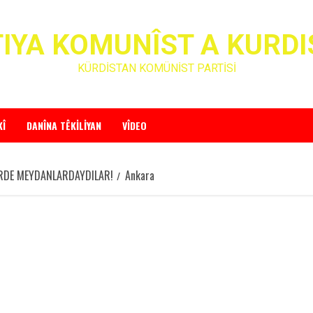
IYA KOMUNÎST A KURD
KÜRDİSTAN KOMÜNİST PARTİSİ
KÎ
DANÎNA TÊKILIYAN
VÎDEO
ERDE MEYDANLARDAYDILAR!
Ankara