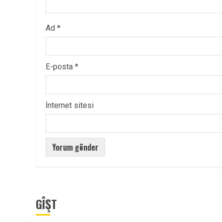
Ad
*
E-posta
*
İnternet sitesi
GÎŞT