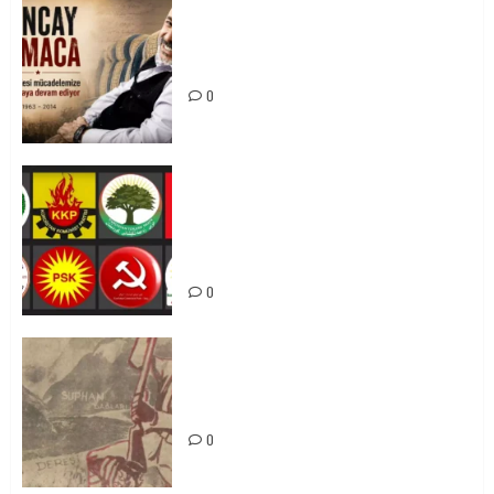
Tuncay Atmaca Yoldaşın Anısı
Mücadelemizde Yaşıyor
0
Foruma Çep a Kurdistanî: Em bang
li hemû hêzên Kurdistanî dikin ku
bi yekhelwestî rûbirûyî geşedanan
bibin
0
Zilan Katliamı’nı Unutmadık,
Unutturmayacağız!
0