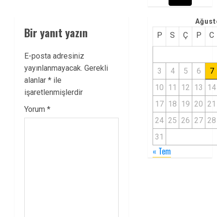
Ağust
Bir yanıt yazın
P
S
Ç
P
C
E-posta adresiniz
yayınlanmayacak.
Gerekli
3
4
5
6
7
alanlar
*
ile
10
11
12
13
14
işaretlenmişlerdir
17
18
19
20
21
Yorum
*
24
25
26
27
28
31
« Tem