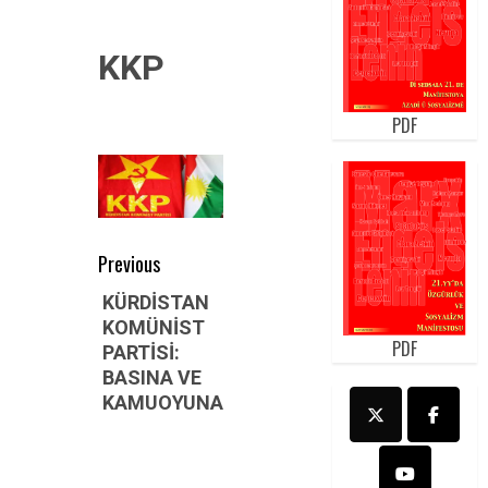
KKP
PDF
Post
Previous
navigation
Previous
KÜRDİSTAN
KOMÜNİST
post:
PDF
PARTİSİ:
BASINA VE
KAMUOYUNA