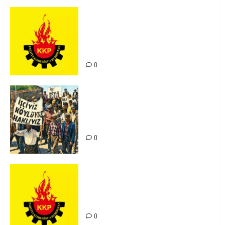
KKP Parti Meclisi Sonuç Bildirisi:
Ortadoğu Yeniden Şekillenirken
Kürdistan’ın Geleceği ve
Mücadele Hattımız
0
15-16 Haziran İşçi Direnişi’nin 56.
Yılında: Yeni Direnişler
Kaçınılmazdır!
0
Rahmi Koç’un Sözleri Bir Gaf
Değil, Sömürgeci Zihniyetin
İfadesidir
0