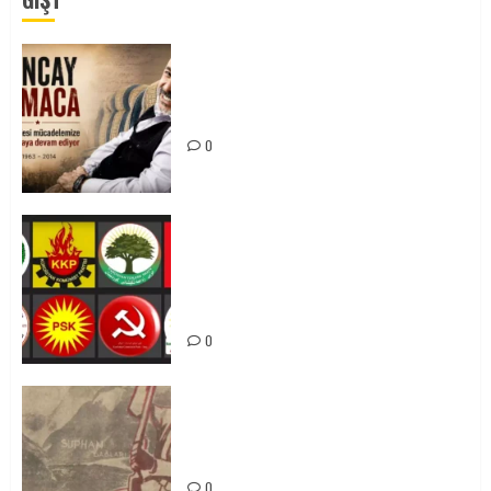
Tuncay Atmaca Yoldaşın Anısı
Mücadelemizde Yaşıyor
0
Foruma Çep a Kurdistanî: Em bang
li hemû hêzên Kurdistanî dikin ku
bi yekhelwestî rûbirûyî geşedanan
bibin
0
Zilan Katliamı’nı Unutmadık,
Unutturmayacağız!
0