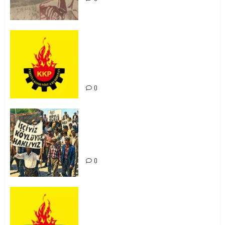
KKP Parti Meclisi Sonuç Bildirisi:
Ortadoğu Yeniden Şekillenirken
Kürdistan’ın Geleceği ve
Mücadele Hattımız
0
15-16 Haziran İşçi Direnişi’nin 56.
Yılında: Yeni Direnişler
Kaçınılmazdır!
0
Rahmi Koç’un Sözleri Bir Gaf
Değil, Sömürgeci Zihniyetin