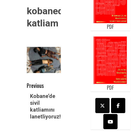
kobanede-
katliam
PDF
Post
Previous
PDF
navigation
Previous
Kobane’de
sivil
post:
katliamını
lanetliyoruz!