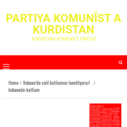
Skip
to
PARTIYA KOMUNÎST A
content
KURDISTAN
KÜRDİSTAN KOMÜNİST PARTİSİ
Primary
Menu
Home
Kobane’de sivil katliamını lanetliyoruz!
kobanede-katliam