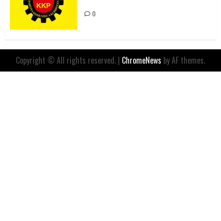
İfadesidir
0
Copyright © All rights reserved.
|
ChromeNews
by AF themes.