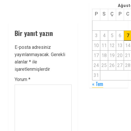
Ağust
P
S
Ç
P
C
Bir yanıt yazın
3
4
5
6
7
10
11
12
13
14
E-posta adresiniz
yayınlanmayacak.
Gerekli
17
18
19
20
21
alanlar
*
ile
24
25
26
27
28
işaretlenmişlerdir
31
Yorum
*
« Tem