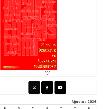
PDF
Ağustos 2026
P
S
Ç
P
C
C
P