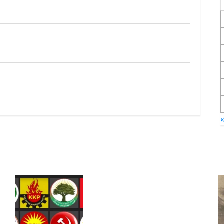
Foruma Çep a Kurdistanî: Em
bang li hemû hêzên Kurdistanî
dikin ku bi yekhelwestî rûbirûyî
geşedanan bibin