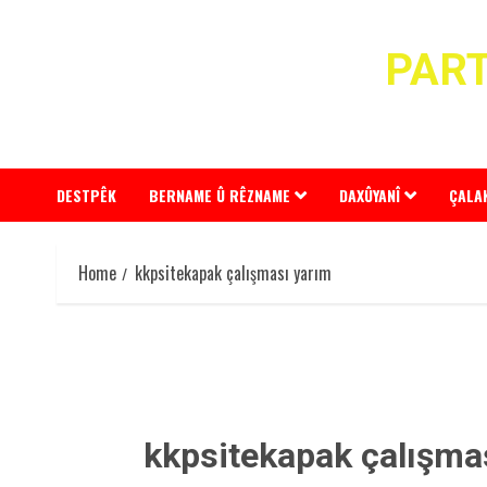
Skip
to
PART
content
DESTPÊK
BERNAME Û RÊZNAME
DAXÛYANÎ
ÇALA
Home
kkpsitekapak çalışması yarım
kkpsitekapak çalışma