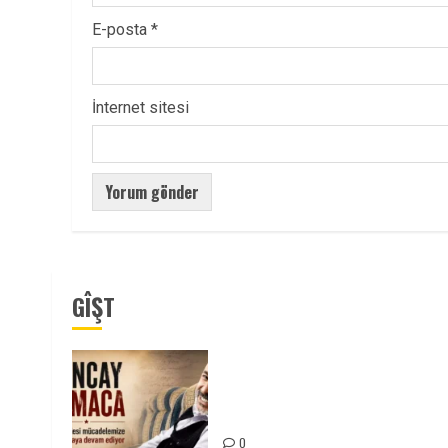
E-posta
*
İnternet sitesi
GÎŞT
Tuncay Atmaca Yoldaşın Anısı
Mücadelemizde Yaşıyor
0