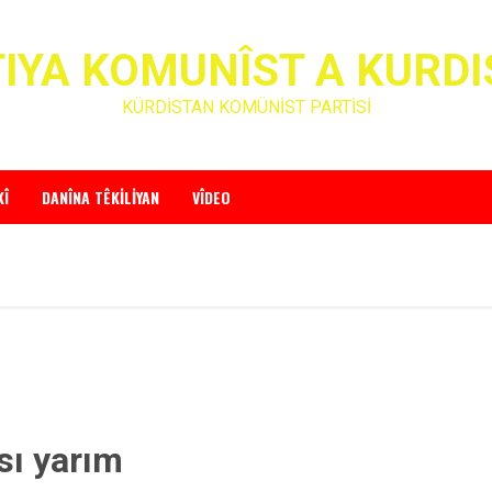
IYA KOMUNÎST A KURD
KÜRDİSTAN KOMÜNİST PARTİSİ
KÎ
DANÎNA TÊKILIYAN
VÎDEO
sı yarım