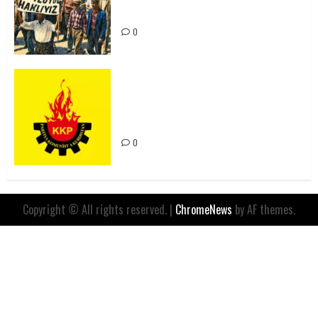
Kaçınılmazdır!
0
Rahmi Koç’un Sözleri Bir Gaf
Değil, Sömürgeci Zihniyetin
İfadesidir
0
Copyright © All rights reserved.
|
ChromeNews
by AF themes.