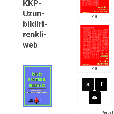
KKP-
Uzun-
PDF
bildiri-
renkli-
web
PDF
Ağust