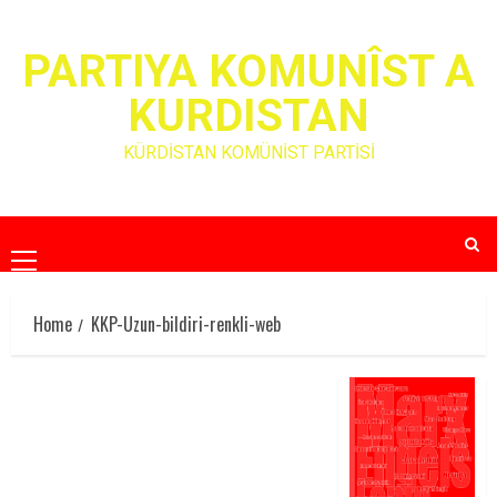
Skip
to
PARTIYA KOMUNÎST A
content
KURDISTAN
KÜRDİSTAN KOMÜNİST PARTİSİ
Primary
Menu
Home
KKP-Uzun-bildiri-renkli-web