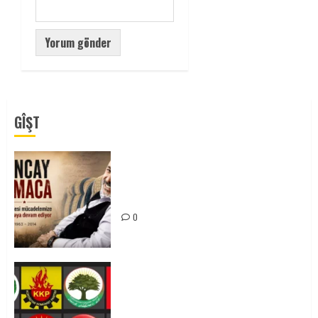
GÎŞT
Tuncay Atmaca Yoldaşın Anısı
Mücadelemizde Yaşıyor
0
Foruma Çep a Kurdistanî: Em bang
li hemû hêzên Kurdistanî dikin ku
bi yekhelwestî rûbirûyî geşedanan