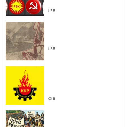
bibin
0
Zilan Katliamı’nı Unutmadık,
Unutturmayacağız!
0
KKP Parti Meclisi Sonuç Bildirisi:
Ortadoğu Yeniden Şekillenirken
Kürdistan’ın Geleceği ve
Mücadele Hattımız
0
15-16 Haziran İşçi Direnişi’nin 56.
Yılında: Yeni Direnişler