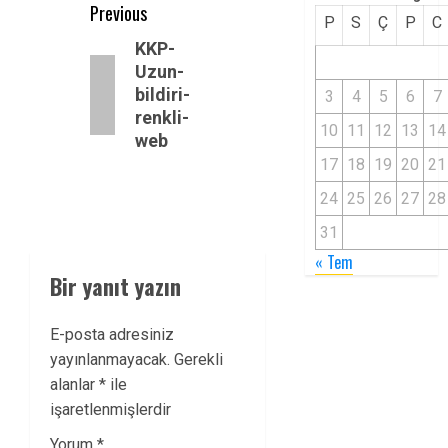
Post
Previous
P
S
Ç
P
C
navigation
Previous
KKP-
Uzun-
post:
bildiri-
3
4
5
6
7
renkli-
10
11
12
13
14
web
17
18
19
20
21
24
25
26
27
28
31
« Tem
Bir yanıt yazın
E-posta adresiniz
yayınlanmayacak.
Gerekli
alanlar
*
ile
işaretlenmişlerdir
Yorum
*