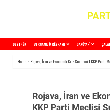
Skip
to
PART
content
DESTPÊK
BERNAME Û RÊZNAME
DAXÛYANÎ
ÇALA
Home
Rojava, İran ve Ekonomik Kriz Gündemi I KKP Parti Me
Rojava, İran ve Eko
KKP Parti Meclisi 