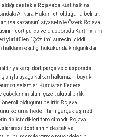
aldığı destekle Rojava’da Kürt halkına
ındaki Ankara Hükümeti olduğunu belirtir.
zanırsa kazansın” siyasetiyle Özerk Rojava
asının dört parça ve diasporada Kürt halkını
 beri yürütülen “Çözüm” sürecini ciddi
 halkların eşitliği hukukunda kırılganlıklar
aldırıya karşı dört parça ve diasporada
 şiarıyla ayağa kalkan halkımızın büyük
rımızı selamlar. Kürdistan Federal
abalarının altını çizer, ulusal birlik
 önemli olduğunu belirtir. Rojava
tüsünü koruma hedefi tam gerçekleşmedi
n de istedikleri tam olmadı. Rojava
uslararası dostlarının destek ve
tatüsünü resmileştirme mücadelesini