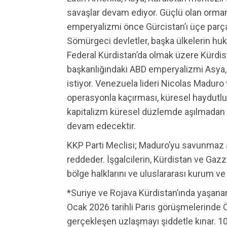
savaşlar devam ediyor. Güçlü olan orman
emperyalizmi önce Gürcistan’ı üçe parçal
Sömürgeci devletler, başka ülkelerin hu
Federal Kürdistan’da olmak üzere Kürdist
başkanlığındaki ABD emperyalizmi Asya,
istiyor. Venezuela lideri Nicolas Maduro
operasyonla kaçırması, küresel haydutluğ
kapitalizm küresel düzlemde aşılmadan e
devam edecektir.
KKP Parti Meclisi; Maduro’yu savunmaz
reddeder. İşgalcilerin, Kürdistan ve Gazz
bölge halklarını ve uluslararası kurum v
*Suriye ve Rojava Kürdistan’ında yaşanan
Ocak 2026 tarihli Paris görüşmelerinde 
gerçekleşen uzlaşmayı şiddetle kınar. 1