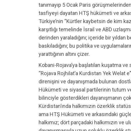
tanımayıp 5 Ocak Paris görüşmelerinden 
tasfiyeyi dayatan HTŞ hükümeti ve arkas
Türkiye’nin “Kürtler kaybetsin de kim ka
karşıtlığı temelinde İsrail ve ABD uzlaşm
derinden yaraladığını; içeride bir yıldan
baskıladığını; bu politika ve uygulamaların
yarattığının altını çizer.
Kobani-Rojava’ya başlatılan kuşatma ve s
“Rojava Rojhilat’a Kurdistan Yek Welat e”
direnişini ve dayanışmada bulunan dostla
Hükümeti ve siyasal partilerinin tutum ve ç
bilinciyle gösterdikleri dayanışmanın çok
Kürdistan’ında halkımızın özerklik sta
ama HTŞ Hükümeti ve arkasındaki güçleri
halkımız; dört parçadaki halkımızın ve ul
dayanışmasıyla uzun soluklu özerklik s