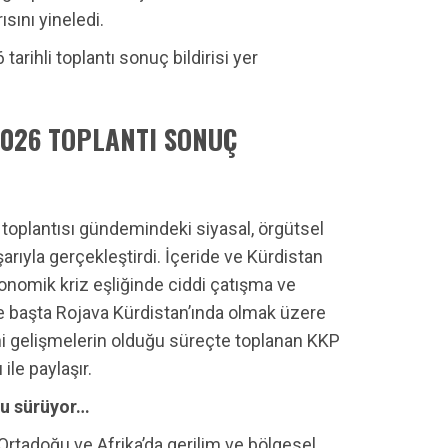
sını yineledi.
arihli toplantı sonuç bildirisi yer
2026 TOPLANTI SONUÇ
 toplantısı gündemindeki siyasal, örgütsel
rıyla gerçekleştirdi. İçeride ve Kürdistan
konomik kriz eşliğinde ciddi çatışma ve
de başta Rojava Kürdistan’ında olmak üzere
yeni gelişmelerin olduğu süreçte toplanan KKP
ile paylaşır.
ğu sürüyor…
Ortadoğu ve Afrika’da gerilim ve bölgesel