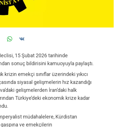
eclisi, 15 Şubat 2026 tarihinde
ından sonuç bildirisini kamuoyuyla paylaştı.
k krizin emekçi sınıflar üzerindeki yıkıcı
arçasında siyasal gelişmelerin hız kazandığı
va’daki gelişmelerden İran’daki halk
rından Türkiye’deki ekonomik krize kadar
ndu.
 emperyalist müdahalelere, Kürdistan
n gaspına ve emekçilerin