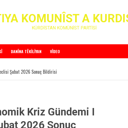
IYA KOMUNÎST A KURD
KÜRDİSTAN KOMÜNİST PARTİSİ
KÎ
DANÎNA TÊKILIYAN
VÎDEO
clisi Şubat 2026 Sonuç Bildirisi
nomik Kriz Gündemi I
Şubat 2026 Sonuç