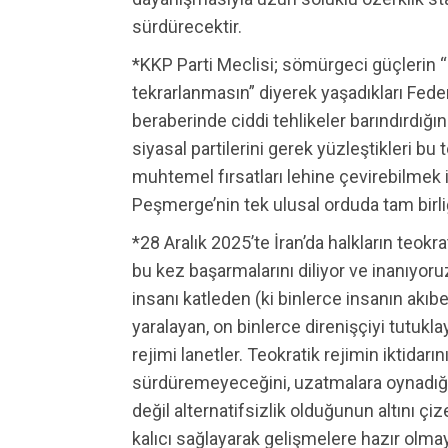
sürdürecektir.
*KKP Parti Meclisi; sömürgeci güçlerin 
tekrarlanmasın” diyerek yaşadıkları Fe
beraberinde ciddi tehlikeler barındırdığın
siyasal partilerini gerek yüzleştikleri 
muhtemel fırsatları lehine çevirebilmek 
Peşmerge’nin tek ulusal orduda tam birli
*28 Aralık 2025’te İran’da halkların teokr
bu kez başarmalarını diliyor ve inanıyoru
insanı katleden (ki binlerce insanın akıbe
yaralayan, on binlerce direnişçiyi tutuk
rejimi lanetler. Teokratik rejimin iktidarı
sürdüremeyeceğini, uzatmalara oynadığını
değil alternatifsizlik olduğunun altını çiz
kalıcı sağlayarak gelişmelere hazır olmaya 