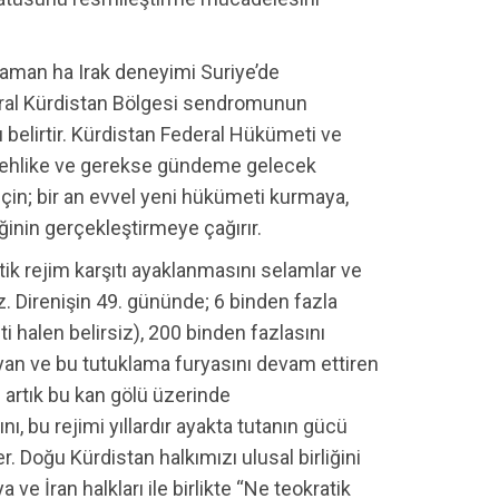
“aman ha Irak deneyimi Suriye’de
deral Kürdistan Bölgesi sendromunun
ı belirtir. Kürdistan Federal Hükümeti ve
bu tehlike ve gerekse gündeme gelecek
için; bir an evvel yeni hükümeti kurmaya,
ğinin gerçekleştirmeye çağırır.
atik rejim karşıtı ayaklanmasını selamlar ve
z. Direnişin 49. gününde; 6 binden fazla
ti halen belirsiz), 200 binden fazlasını
layan ve bu tutuklama furyasını devam ettiren
nı artık bu kan gölü üzerinde
, bu rejimi yıllardır ayakta tutanın gücü
er. Doğu Kürdistan halkımızı ulusal birliğini
ve İran halkları ile birlikte “Ne teokratik