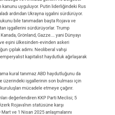
 kanunu uyguluyor. Putin liderliğindeki Rus
adı ardından Ukrayna işgalini sürdürüyor.
kukunu bile tanımadan başta Rojava ve
an işgallerini sürdürüyorlar. Trump
 Kanada, Grönland, Gazze…. yani Dünyayı
 ve eşini ülkesinden-evinden askeri
un çıplak adımı. Neoliberal vahşi
mperyalist kapitalist haydutluk ağırlaşarak
 ama kural tanımaz ABD haydutluğunu da
e üzerindeki işgallerinin son bulması için
e kuruluşları mücadele etmeye çağırır.
ları değerlendiren KKP Parti Meclisi; 5
Özerk Rojava’nın statüsüne karşı
0 Mart ve 1 Nisan 2025 anlaşmalarını