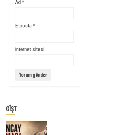
Ad
*
E-posta
*
İnternet sitesi
GÎŞT
Tuncay Atmaca Yoldaşın Anısı