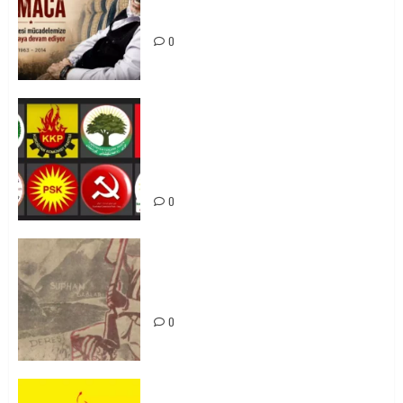
Mücadelemizde Yaşıyor
0
Foruma Çep a Kurdistanî: Em bang
li hemû hêzên Kurdistanî dikin ku
bi yekhelwestî rûbirûyî geşedanan
bibin
0
Zilan Katliamı’nı Unutmadık,
Unutturmayacağız!
0
KKP Parti Meclisi Sonuç Bildirisi: