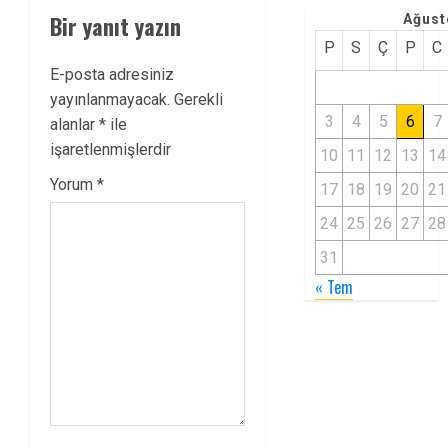
Bir yanıt yazın
Ağust
P
S
Ç
P
C
E-posta adresiniz
yayınlanmayacak.
Gerekli
3
4
5
6
7
alanlar
*
ile
işaretlenmişlerdir
10
11
12
13
14
Yorum
*
17
18
19
20
21
24
25
26
27
28
31
« Tem