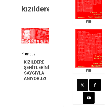
kızıldere
PDF
Post
Previous
navigation
Previous
KIZILDERE
ŞEHİTLERİNİ
post:
PDF
SAYGIYLA
ANIYORUZ!