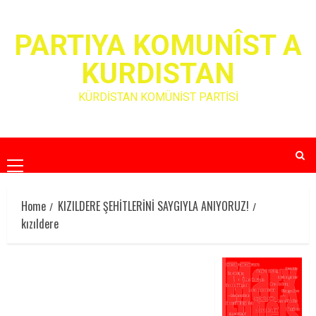
Skip
to
PARTIYA KOMUNÎST A
content
KURDISTAN
KÜRDİSTAN KOMÜNİST PARTİSİ
Primary
Menu
Home
KIZILDERE ŞEHİTLERİNİ SAYGIYLA ANIYORUZ!
kızıldere