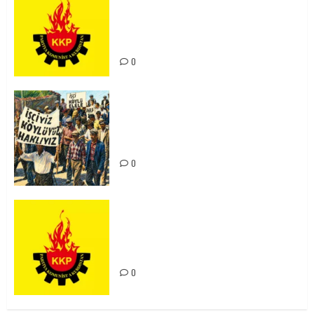
Ortadoğu Yeniden Şekillenirken
Kürdistan’ın Geleceği ve
Mücadele Hattımız
0
15-16 Haziran İşçi Direnişi’nin 56.
Yılında: Yeni Direnişler
Kaçınılmazdır!
0
Rahmi Koç’un Sözleri Bir Gaf
Değil, Sömürgeci Zihniyetin
İfadesidir
0