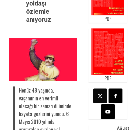
yoldaşı
özlemle
PDF
anıyoruz
PDF
Henüz 48 yaşında,
yaşamının en verimli
olacağı bir zaman diliminde
hayata gözlerini yumdu. 6
Mayıs 2010 yılında
aramızdan ayrılan yol
Ağust