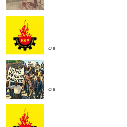
KKP Parti Meclisi Sonuç Bildirisi:
Ortadoğu Yeniden Şekillenirken
Kürdistan’ın Geleceği ve
Mücadele Hattımız
0
15-16 Haziran İşçi Direnişi’nin 56.
Yılında: Yeni Direnişler
Kaçınılmazdır!
0
Rahmi Koç’un Sözleri Bir Gaf
Değil, Sömürgeci Zihniyetin
İfadesidir