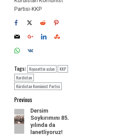
Kürdistan Komünist
Partisi-KKP
Tags:
Kıyasettin aslan
KKP
Kurdistan
Kürdistan Komünist Partisi
Post
Previous
navigation
Previous
Dersim
Soykırımını 85.
post:
yılında da
lanetliyoruz!