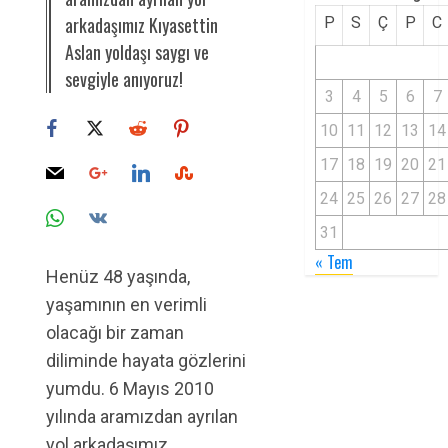
arkadaşımız Kıyasettin
P
S
Ç
P
C
Aslan yoldaşı saygı ve
sevgiyle anıyoruz!
3
4
5
6
7
10
11
12
13
14
17
18
19
20
21
24
25
26
27
28
31
« Tem
Henüz 48 yaşında,
yaşamının en verimli
olacağı bir zaman
diliminde hayata gözlerini
yumdu. 6 Mayıs 2010
yılında aramızdan ayrılan
yol arkadaşımız