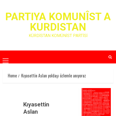
Skip
to
PARTIYA KOMUNÎST A
content
KURDISTAN
KÜRDİSTAN KOMÜNİST PARTİSİ
Primary
Menu
Home
Kıyasettin Aslan yoldaşı özlemle anıyoruz
Kıyasettin
Aslan