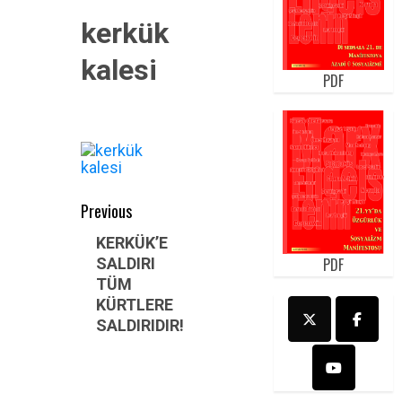
kerkük
kalesi
PDF
Post
Previous
navigation
Previous
KERKÜK’E
SALDIRI
PDF
post:
TÜM
KÜRTLERE
SALDIRIDIR!