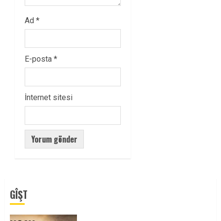
Ad
*
E-posta
*
İnternet sitesi
GÎŞT