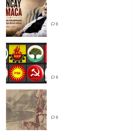
Tuncay Atmaca Yoldaşın Anısı
Mücadelemizde Yaşıyor
0
Foruma Çep a Kurdistanî: Em bang
li hemû hêzên Kurdistanî dikin ku
bi yekhelwestî rûbirûyî geşedanan
bibin
0
Zilan Katliamı’nı Unutmadık,
Unutturmayacağız!
0