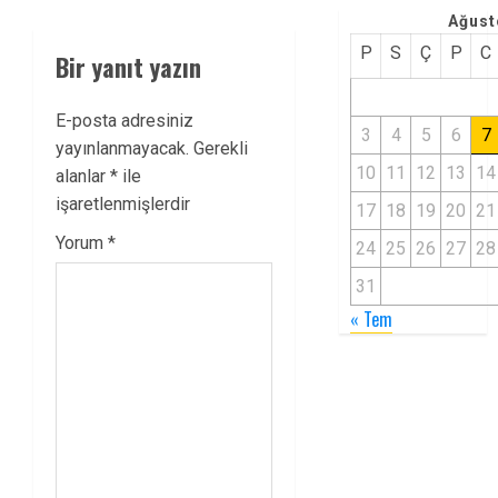
Ağust
P
S
Ç
P
C
Bir yanıt yazın
E-posta adresiniz
3
4
5
6
7
yayınlanmayacak.
Gerekli
10
11
12
13
14
alanlar
*
ile
işaretlenmişlerdir
17
18
19
20
21
Yorum
*
24
25
26
27
28
31
« Tem