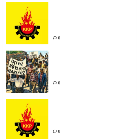
KKP Parti Meclisi Sonuç Bildirisi:
Ortadoğu Yeniden Şekillenirken
Kürdistan’ın Geleceği ve
Mücadele Hattımız
0
15-16 Haziran İşçi Direnişi’nin 56.
Yılında: Yeni Direnişler
Kaçınılmazdır!
0
Rahmi Koç’un Sözleri Bir Gaf
Değil, Sömürgeci Zihniyetin
İfadesidir
0