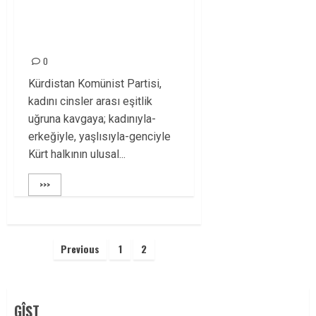
KADINLAR GÜNÜ, 8
MART KUTLU OLSUN!
0
Kürdistan Komünist Partisi,
kadını cinsler arası eşitlik
uğruna kavgaya; kadınıyla-
erkeğiyle, yaşlısıyla-genciyle
Kürt halkının ulusal...
>>>
Yazı
Previous
1
2
sayfalaması
GÎŞT