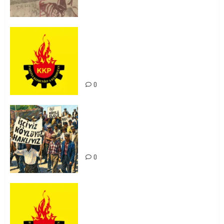
KKP Parti Meclisi Sonuç Bildirisi:
Ortadoğu Yeniden Şekillenirken
Kürdistan’ın Geleceği ve
Mücadele Hattımız
0
15-16 Haziran İşçi Direnişi’nin 56.
Yılında: Yeni Direnişler
Kaçınılmazdır!
0
Rahmi Koç’un Sözleri Bir Gaf
Değil, Sömürgeci Zihniyetin
İfadesidir