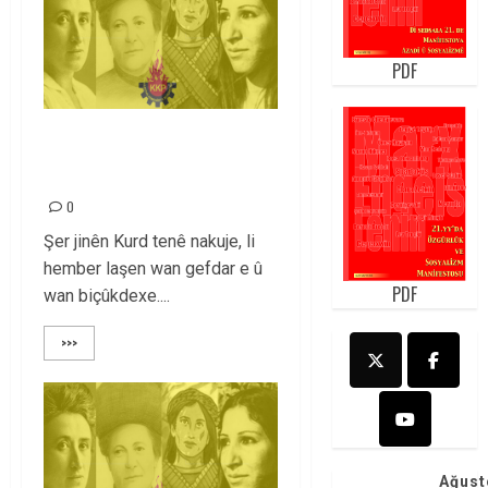
PDF
Bijîn afirandêrên 8 ê
ADARê!
0
Şer jinên Kurd tenê nakuje, li
hember laşen wan gefdar e û
PDF
wan biçûkdexe....
>>>
Ağust