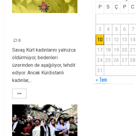
P
S
Ç
P
C
Yaşasın 8 Mart’ı
3
4
5
6
7
yaratanlar!
10
11
12
13
14
0
Savaş Kürt kadınlarını yalnızca
17
18
19
20
21
öldürmüyor, bedenleri
24
25
26
27
28
üzerinden de aşağılıyor, tehdit
31
ediyor. Ancak Kürdistanlı
« Tem
kadınlar,...
>>>