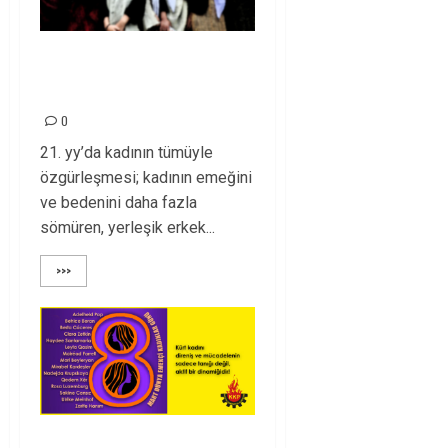
Kadının cins, ulus ve
sınıf sorunu!
0
21. yy’da kadının tümüyle
özgürleşmesi; kadının emeğini
ve bedenini daha fazla
sömüren, yerleşik erkek...
>>>
DÜNYA EMEKÇİ