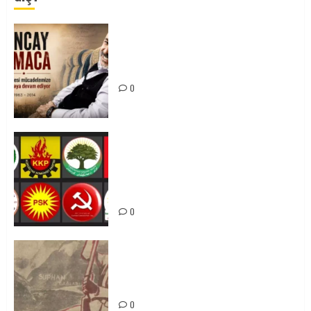
Tuncay Atmaca Yoldaşın Anısı
Mücadelemizde Yaşıyor
0
Foruma Çep a Kurdistanî: Em bang
li hemû hêzên Kurdistanî dikin ku
bi yekhelwestî rûbirûyî geşedanan
bibin
0
Zilan Katliamı’nı Unutmadık,
Unutturmayacağız!
0