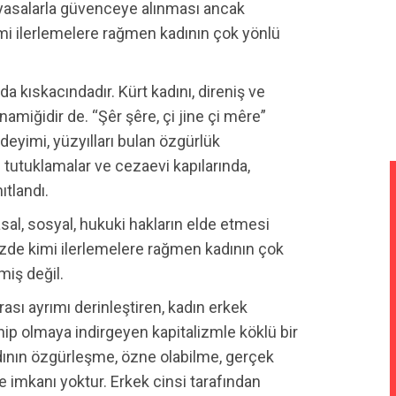
a yasalarla güvenceye alınması ancak
mi ilerlemelere rağmen kadının çok yönlü
da kıskacındadır. Kürt kadını, direniş ve
namiğidir de. “Şêr şêre, çi jine çi mêre”
 deyimi, yüzyılları bulan özgürlük
l tutuklamalar ve cezaevi kapılarında,
ıtlandı.
al, sosyal, hukuki hakların elde etmesi
zde kimi ilerlemelere rağmen kadının çok
lmiş değil.
ası ayrımı derinleştiren, kadın erkek
sahip olmaya indirgeyen kapitalizmle köklü bir
dının özgürleşme, özne olabilme, gerçek
 imkanı yoktur. Erkek cinsi tarafından