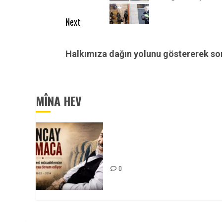
Next
Next
post:
Halkımıza dağın yolunu göstererek s
MÎNA HEV
Tuncay Atmaca Yoldaşın Anısı
Mücadelemizde Yaşıyor
0