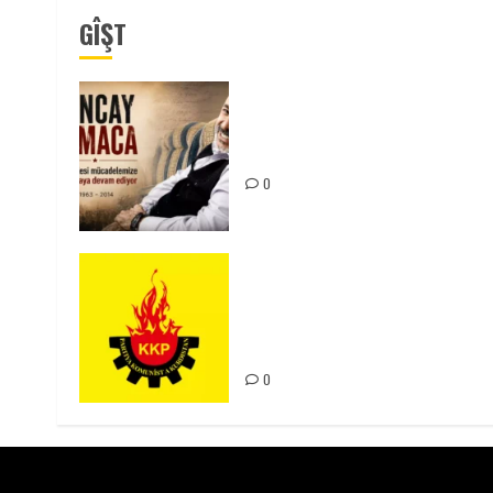
GÎŞT
Tuncay Atmaca Yoldaşın Anısı
Mücadelemizde Yaşıyor
0
KKP Parti Meclisi Sonuç
Bildirisi: Ortadoğu Yeniden
Şekillenirken Kürdistan’ın
Geleceği ve Mücadele Hattım
0