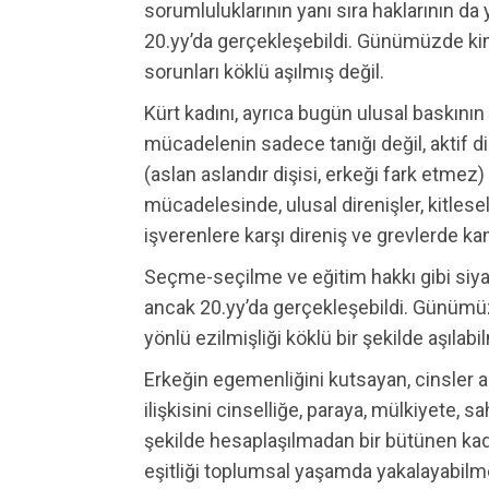
sorumluluklarının yanı sıra haklarının d
20.yy’da gerçekleşebildi. Günümüzde ki
sorunları köklü aşılmış değil.
Kürt kadını, ayrıca bugün ulusal baskının 
mücadelenin sadece tanığı değil, aktif di
(aslan aslandır dişisi, erkeği fark etmez)
mücadelesinde, ulusal direnişler, kitlese
işverenlere karşı direniş ve grevlerde kan
Seçme-seçilme ve eğitim hakkı gibi siyas
ancak 20.yy’da gerçekleşebildi. Günümü
yönlü ezilmişliği köklü bir şekilde aşılabi
Erkeğin egemenliğini kutsayan, cinsler ar
ilişkisini cinselliğe, paraya, mülkiyete, 
şekilde hesaplaşılmadan bir bütünen ka
eşitliği toplumsal yaşamda yakalayabilme