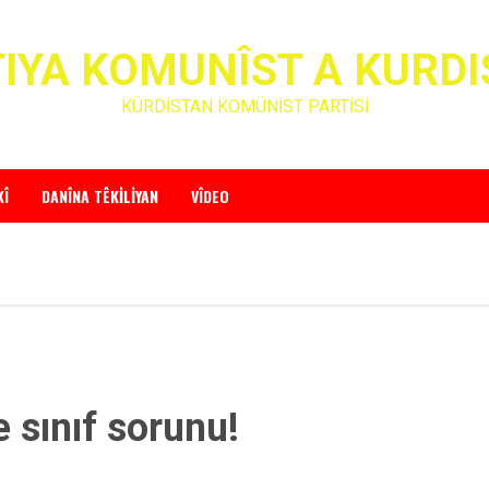
IYA KOMUNÎST A KURD
KÜRDİSTAN KOMÜNİST PARTİSİ
KÎ
DANÎNA TÊKILIYAN
VÎDEO
e sınıf sorunu!