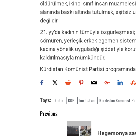
öldürülmek, ikinci sınıf insan muameles
alanında baskı altında tutulmak, eşitsiz
değildir.
21. yy’da kadının tümüyle özgürleşmesi;
sömüren, yerleşik erkek egemen sistemi a
kadına yönelik uyguladığı şiddetiyle kor
kaldırılmasıyla mümkündür.
Kürdistan Komünist Partisi programınd
Tags:
kadın
KKP
kürdistan
Kürdistan Komünist Par
Post
Previous
navigation
Previous
post:
Hegemonya savaş