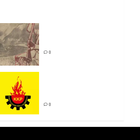
Zilan Katliamı’nı Unutmadık,
Unutturmayacağız!
0
Rahmi Koç’un Sözleri Bir Gaf
Değil, Sömürgeci Zihniyetin
İfadesidir
0