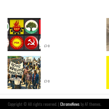
Foruma Çep a Kurdistanî: Em
bang li hemû hêzên Kurdistanî
dikin ku bi yekhelwestî rûbirûyî
geşedanan bibin
0
15-16 Haziran İşçi Direnişi’nin
56. Yılında: Yeni Direnişler
Kaçınılmazdır!
ız
0
Copyright © All rights reserved.
|
ChromeNews
by AF themes.