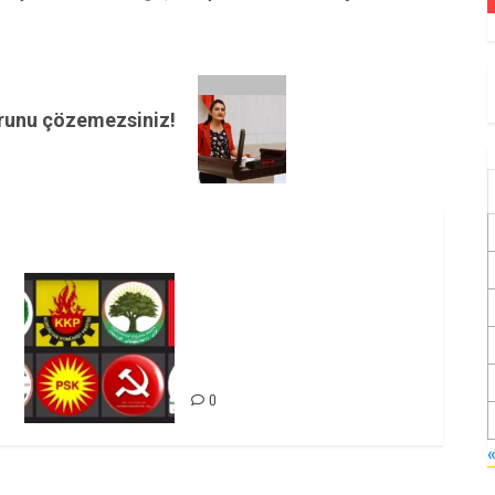
orunu çözemezsiniz!
Foruma Çep a Kurdistanî: Em
bang li hemû hêzên Kurdistanî
dikin ku bi yekhelwestî
rûbirûyî geşedanan bibin
0