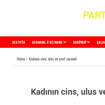
Skip
to
PART
content
DESTPÊK
BERNAME Û RÊZNAME
DAXÛYANÎ
ÇALA
Home
Kadının cins, ulus ve sınıf sorunu!
Kadının cins, ulus v