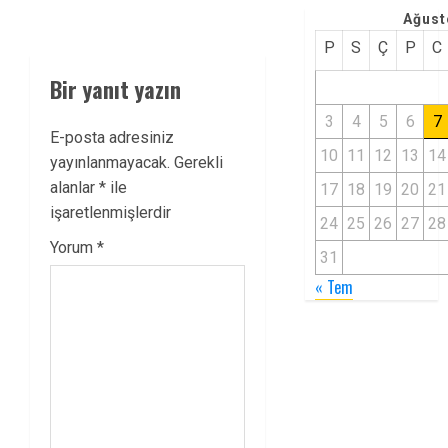
Ağust
P
S
Ç
P
C
Bir yanıt yazın
3
4
5
6
7
E-posta adresiniz
10
11
12
13
14
yayınlanmayacak.
Gerekli
alanlar
*
ile
17
18
19
20
21
işaretlenmişlerdir
24
25
26
27
28
Yorum
*
31
« Tem