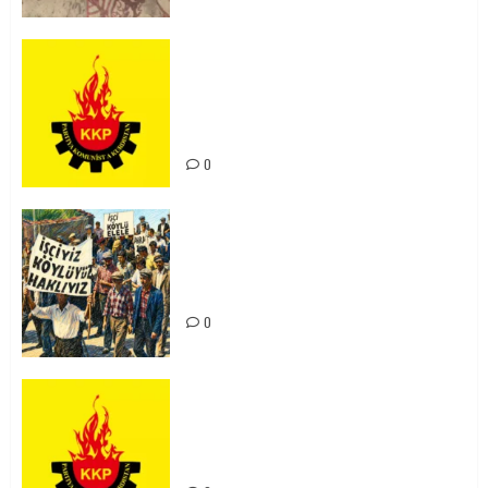
KKP Parti Meclisi Sonuç Bildirisi:
Ortadoğu Yeniden Şekillenirken
Kürdistan’ın Geleceği ve
Mücadele Hattımız
0
15-16 Haziran İşçi Direnişi’nin 56.
Yılında: Yeni Direnişler
Kaçınılmazdır!
0
Rahmi Koç’un Sözleri Bir Gaf
Değil, Sömürgeci Zihniyetin
İfadesidir