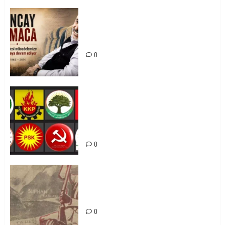
Tuncay Atmaca Yoldaşın Anısı
Mücadelemizde Yaşıyor
0
Foruma Çep a Kurdistanî: Em bang
li hemû hêzên Kurdistanî dikin ku
bi yekhelwestî rûbirûyî geşedanan
bibin
0
Zilan Katliamı’nı Unutmadık,
Unutturmayacağız!
0