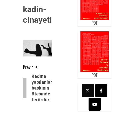
kadin-
cinayetleri
PDF
Post
Previous
navigation
PDF
Previous
Kadına
yapılanlar
post:
baskının
ötesinde
terördür!