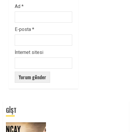
Ad
*
E-posta
*
İnternet sitesi
GÎŞT