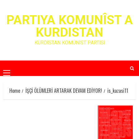
Skip
to
PARTIYA KOMUNÎST A
content
KURDISTAN
KÜRDİSTAN KOMÜNİST PARTİSİ
Primary
Menu
Home
İŞÇİ ÖLÜMLERİ ARTARAK DEVAM EDİYOR!
is_kazasi11