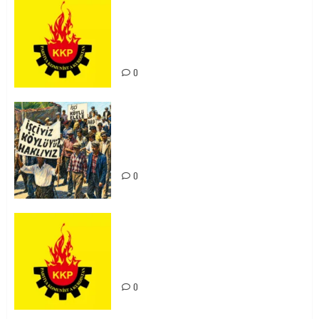
KKP Parti Meclisi Sonuç Bildirisi:
Ortadoğu Yeniden Şekillenirken
Kürdistan’ın Geleceği ve
Mücadele Hattımız
0
15-16 Haziran İşçi Direnişi’nin 56.
Yılında: Yeni Direnişler
Kaçınılmazdır!
0
Rahmi Koç’un Sözleri Bir Gaf
Değil, Sömürgeci Zihniyetin
İfadesidir
0