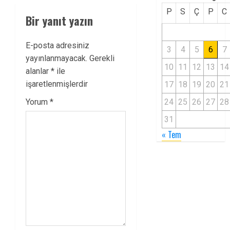
P
S
Ç
P
C
Bir yanıt yazın
E-posta adresiniz
3
4
5
6
7
yayınlanmayacak.
Gerekli
10
11
12
13
14
alanlar
*
ile
işaretlenmişlerdir
17
18
19
20
21
24
25
26
27
28
Yorum
*
31
« Tem