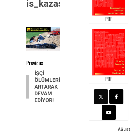
is_kazasi11
PDF
Post
Previous
navigation
Previous
İŞÇİ
PDF
ÖLÜMLERİ
post:
ARTARAK
DEVAM
EDİYOR!
Ağust