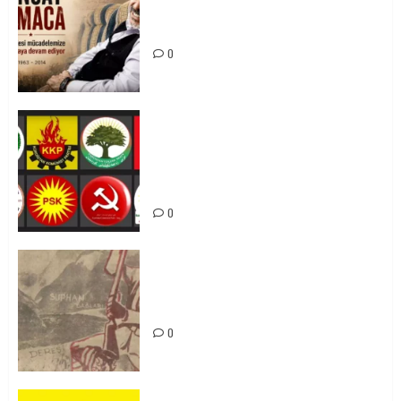
Tuncay Atmaca Yoldaşın Anısı
Mücadelemizde Yaşıyor
0
Foruma Çep a Kurdistanî: Em bang
li hemû hêzên Kurdistanî dikin ku
bi yekhelwestî rûbirûyî geşedanan
bibin
0
Zilan Katliamı’nı Unutmadık,
Unutturmayacağız!
0