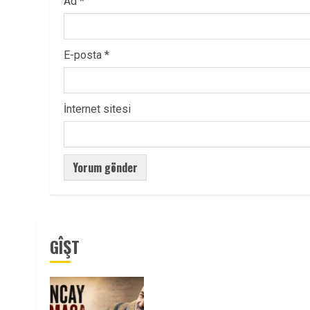
Ad
*
E-posta
*
İnternet sitesi
GÎŞT
Tuncay Atmaca Yoldaşın Anısı