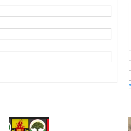
Foruma Çep a Kurdistanî: Em
bang li hemû hêzên Kurdistanî