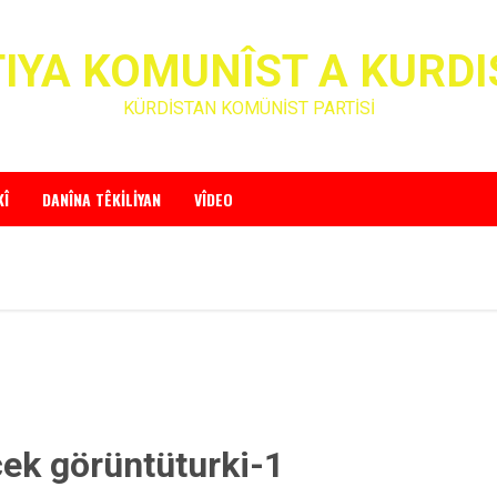
IYA KOMUNÎST A KURD
KÜRDİSTAN KOMÜNİST PARTİSİ
KÎ
DANÎNA TÊKILIYAN
VÎDEO
çek görüntüturki-1