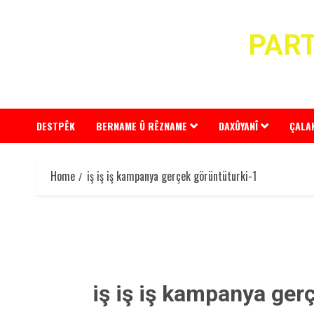
Skip
to
PART
content
DESTPÊK
BERNAME Û RÊZNAME
DAXÛYANÎ
ÇALA
Home
iş iş iş kampanya gerçek görüntüturki-1
iş iş iş kampanya ger