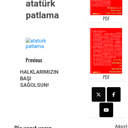
atatürk
patlama
PDF
Post
Previous
navigation
Previous
HALKLARIMIZIN
PDF
post:
BAŞI
SAĞOLSUN!
Ağust