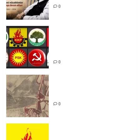
0
Foruma Çep a Kurdistanî: Em bang
li hemû hêzên Kurdistanî dikin ku
bi yekhelwestî rûbirûyî geşedanan
bibin
0
Zilan Katliamı’nı Unutmadık,
Unutturmayacağız!
0
KKP Parti Meclisi Sonuç Bildirisi:
Ortadoğu Yeniden Şekillenirken