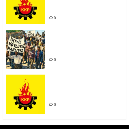
Kürdistan’ın Geleceği ve
Mücadele Hattımız
0
15-16 Haziran İşçi Direnişi’nin 56.
Yılında: Yeni Direnişler
Kaçınılmazdır!
0
Rahmi Koç’un Sözleri Bir Gaf
Değil, Sömürgeci Zihniyetin
İfadesidir
0