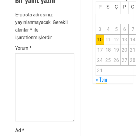
Bir yanıt yazın
P
S
Ç
P
C
E-posta adresiniz
yayınlanmayacak.
Gerekli
3
4
5
6
7
alanlar
*
ile
işaretlenmişlerdir
10
11
12
13
14
Yorum
*
17
18
19
20
21
24
25
26
27
28
31
« Tem
Ad
*