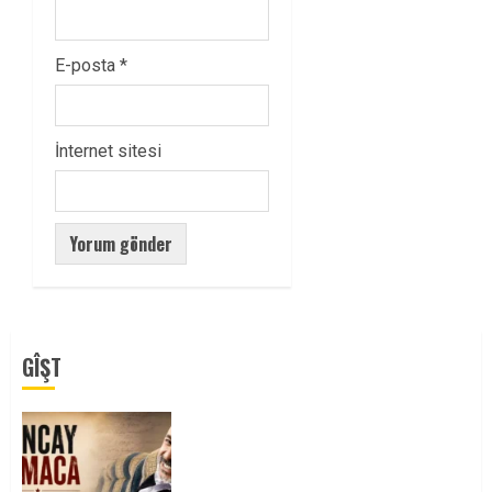
E-posta
*
İnternet sitesi
GÎŞT
Tuncay Atmaca Yoldaşın Anısı
Mücadelemizde Yaşıyor