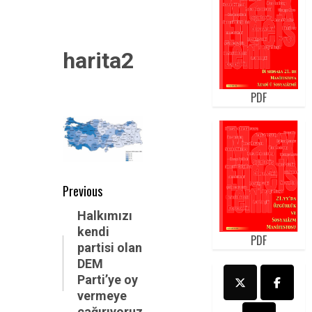
harita2
PDF
Post
Previous
navigation
Previous
Halkımızı
kendi
post:
PDF
partisi olan
DEM
Parti’ye oy
vermeye
çağırıyoruz