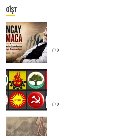
GÎŞT
Tuncay Atmaca Yoldaşın Anısı
Mücadelemizde Yaşıyor
0
Foruma Çep a Kurdistanî: Em bang
li hemû hêzên Kurdistanî dikin ku
bi yekhelwestî rûbirûyî geşedanan
bibin
0
Zilan Katliamı’nı Unutmadık,