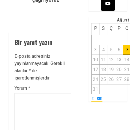
Ağust
P
S
Ç
P
C
Bir yanıt yazın
3
4
5
6
7
E-posta adresiniz
10
11
12
13
14
yayınlanmayacak.
Gerekli
17
18
19
20
21
alanlar
*
ile
işaretlenmişlerdir
24
25
26
27
28
Yorum
*
31
« Tem