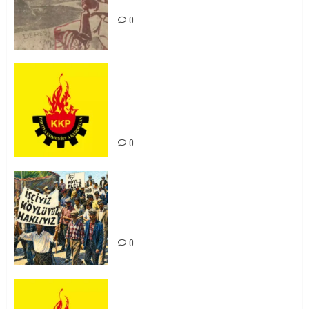
Unutturmayacağız!
0
KKP Parti Meclisi Sonuç Bildirisi:
Ortadoğu Yeniden Şekillenirken
Kürdistan’ın Geleceği ve
Mücadele Hattımız
0
15-16 Haziran İşçi Direnişi’nin 56.
Yılında: Yeni Direnişler
Kaçınılmazdır!
0
Rahmi Koç’un Sözleri Bir Gaf