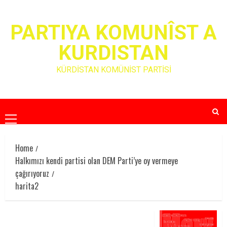
Skip
to
PARTIYA KOMUNÎST A
content
KURDISTAN
KÜRDİSTAN KOMÜNİST PARTİSİ
Primary
Menu
Home
Halkımızı kendi partisi olan DEM Parti’ye oy vermeye
çağırıyoruz
harita2