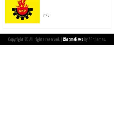
Değil, Sömürgeci Zihniyetin
İfadesidir
0
Copyright © All rights reserved.
|
ChromeNews
by AF themes.