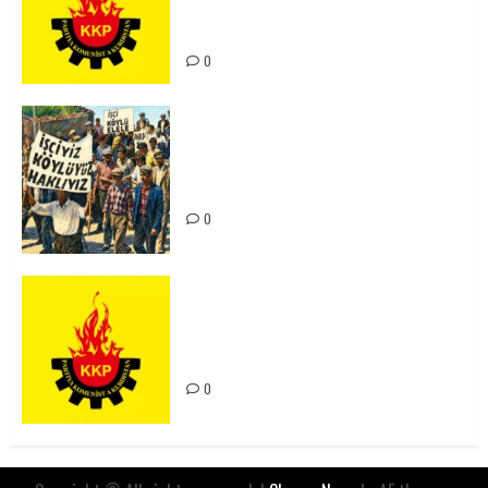
Kürdistan’ın Geleceği ve
Mücadele Hattımız
0
15-16 Haziran İşçi Direnişi’nin 56.
Yılında: Yeni Direnişler
Kaçınılmazdır!
0
Rahmi Koç’un Sözleri Bir Gaf
Değil, Sömürgeci Zihniyetin
İfadesidir
0