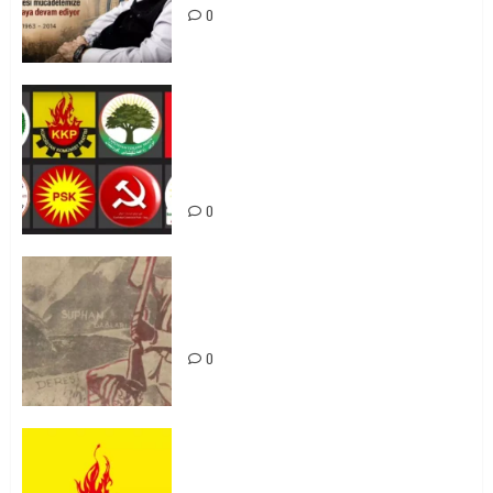
0
Foruma Çep a Kurdistanî: Em bang
li hemû hêzên Kurdistanî dikin ku
bi yekhelwestî rûbirûyî geşedanan
bibin
0
Zilan Katliamı’nı Unutmadık,
Unutturmayacağız!
0
KKP Parti Meclisi Sonuç Bildirisi:
Ortadoğu Yeniden Şekillenirken