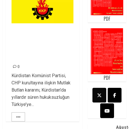
PDF
Kürdistan’da
Olağanlaştırılan
Hukuksuzluk
Türkiye’ye Yayılıyor!
0
Kürdistan Komünist Partisi,
PDF
CHP kurultayına ilişkin Mutlak
Butlan kararını, Kürdistan’da
yıllardır süren hukuksuzluğun
Türkiye’ye...
>>>
Ağust