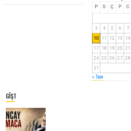
P
S
Ç
P
C
3
4
5
6
7
10
11
12
13
14
17
18
19
20
21
24
25
26
27
28
31
« Tem
GÎŞT
Tuncay Atmaca Yoldaşın Anısı
Mücadelemizde Yaşıyor