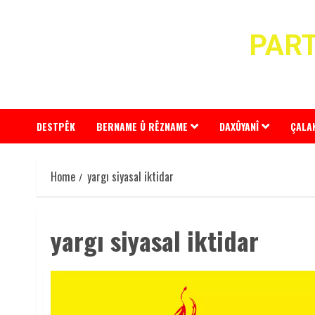
Skip
to
PART
content
DESTPÊK
BERNAME Û RÊZNAME
DAXÛYANÎ
ÇALA
Home
yargı siyasal iktidar
yargı siyasal iktidar