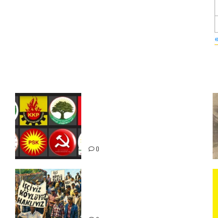
Foruma Çep a Kurdistanî: Em
bang li hemû hêzên Kurdistanî
dikin ku bi yekhelwestî rûbirûyî
geşedanan bibin
0
15-16 Haziran İşçi Direnişi’nin
56. Yılında: Yeni Direnişler
Kaçınılmazdır!
ız