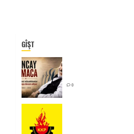
GÎŞT
Tuncay Atmaca Yoldaşın Anısı
Mücadelemizde Yaşıyor
0
KKP Parti Meclisi Sonuç
Bildirisi: Ortadoğu Yeniden
Şekillenirken Kürdistan’ın
Geleceği ve Mücadele Hattım