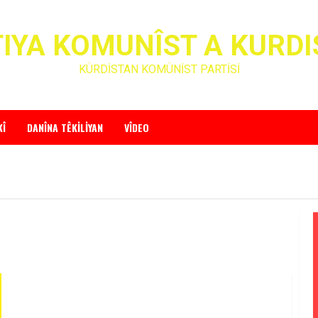
IYA KOMUNÎST A KURD
KÜRDİSTAN KOMÜNİST PARTİSİ
KÎ
DANÎNA TÊKILIYAN
VÎDEO