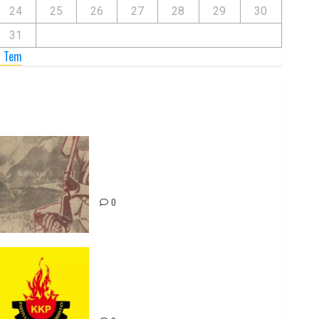
24
25
26
27
28
29
30
31
« Tem
Zilan Katliamı’nı Unutmadık,
Unutturmayacağız!
0
Rahmi Koç’un Sözleri Bir Gaf
Değil, Sömürgeci Zihniyetin
İfadesidir