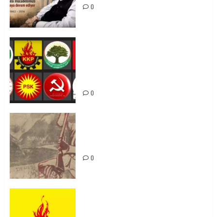
0
Foruma Çep a Kurdistanî: Em bang
li hemû hêzên Kurdistanî dikin ku
bi yekhelwestî rûbirûyî geşedanan
bibin
0
Zilan Katliamı’nı Unutmadık,
Unutturmayacağız!
0
KKP Parti Meclisi Sonuç Bildirisi:
Ortadoğu Yeniden Şekillenirken