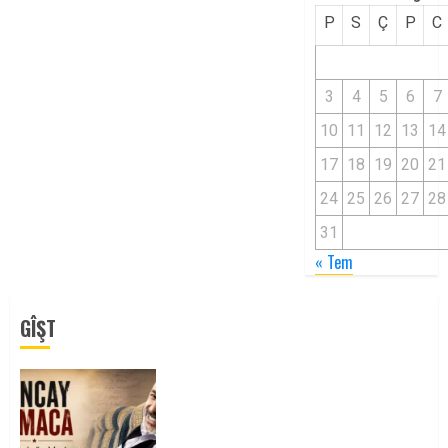
P
S
Ç
P
C
3
4
5
6
7
10
11
12
13
14
17
18
19
20
21
24
25
26
27
28
31
« Tem
GÎŞT
Tuncay Atmaca Yoldaşın Anısı
Mücadelemizde Yaşıyor