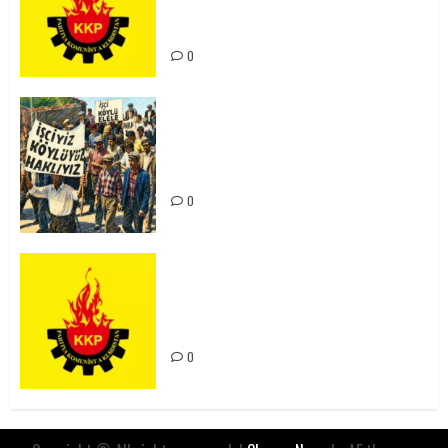
Kürdistan’ın Geleceği ve
Mücadele Hattımız
0
15-16 Haziran İşçi Direnişi’nin 56.
Yılında: Yeni Direnişler
Kaçınılmazdır!
0
Rahmi Koç’un Sözleri Bir Gaf
Değil, Sömürgeci Zihniyetin
İfadesidir
0