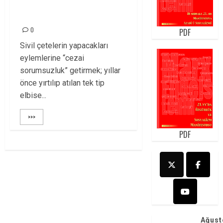
İLE OYNUYOR!
0
PDF
Sivil çetelerin yapacakları
eylemlerine “cezai
sorumsuzluk” getirmek; yıllar
önce yırtılıp atılan tek tip
elbise...
>>>
PDF
Ağust