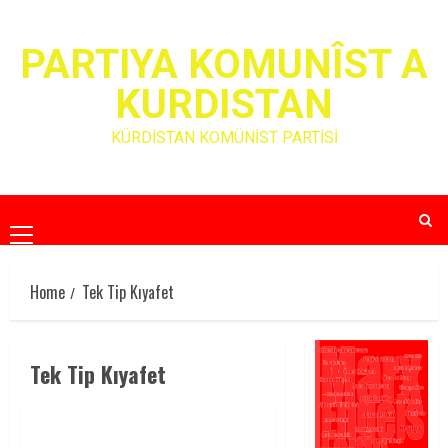
Skip
to
PARTIYA KOMUNÎST A
content
KURDISTAN
KÜRDİSTAN KOMÜNİST PARTİSİ
Primary
Menu
Home
Tek Tip Kıyafet
Tek Tip Kıyafet
AKP HÜKÜMETİ ATEŞ