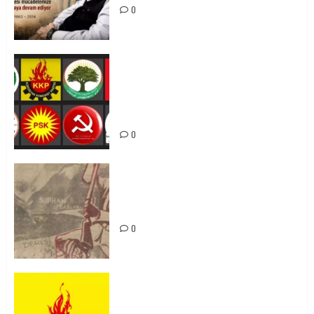
0
Foruma Çep a Kurdistanî: Em bang
li hemû hêzên Kurdistanî dikin ku
bi yekhelwestî rûbirûyî geşedanan
bibin
0
Zilan Katliamı’nı Unutmadık,
Unutturmayacağız!
0
KKP Parti Meclisi Sonuç Bildirisi:
Ortadoğu Yeniden Şekillenirken