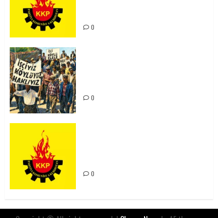
Kürdistan’ın Geleceği ve
Mücadele Hattımız
0
15-16 Haziran İşçi Direnişi’nin 56.
Yılında: Yeni Direnişler
Kaçınılmazdır!
0
Rahmi Koç’un Sözleri Bir Gaf
Değil, Sömürgeci Zihniyetin
İfadesidir
0