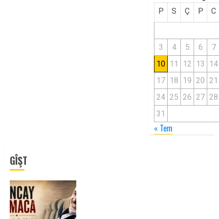
P
S
Ç
P
C
3
4
5
6
7
10
11
12
13
14
17
18
19
20
21
24
25
26
27
28
31
« Tem
GÎŞT
Tuncay Atmaca Yoldaşın Anısı
Mücadelemizde Yaşıyor